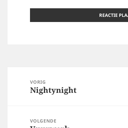
Bericht
navigatie
VORIG
Nightynight
Vorig
bericht:
VOLGENDE