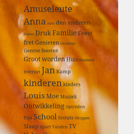
a
Amuseleute
r
:
Anna
den anderen
auto
Druk
Familie
Feest
Dokter
fret
Genieten
Gentblogt
Gentse feesten
Groot worden
Huis
Humeur
Jan
Kamp
Internet
kinderen
kinders
Louis
Moe
Muziek
Ontwikkeling
Optreden
School
Scouts
Pijn
Shoppen
Slaap
TV
Sport
Tanden