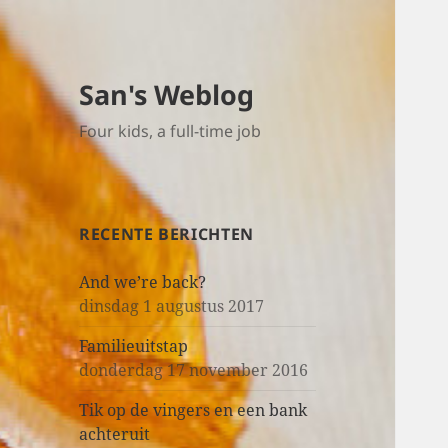
San's Weblog
Four kids, a full-time job
RECENTE BERICHTEN
And we’re back?
dinsdag 1 augustus 2017
Familieuitstap
donderdag 17 november 2016
Tik op de vingers en een bank
achteruit