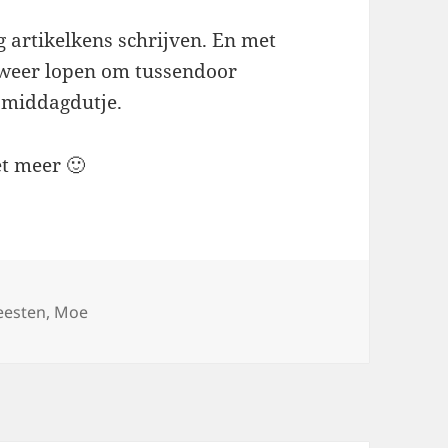
 artikelkens schrijven. En met
 weer lopen om tussendoor
 middagdutje.
et meer 🙂
eesten
,
Moe