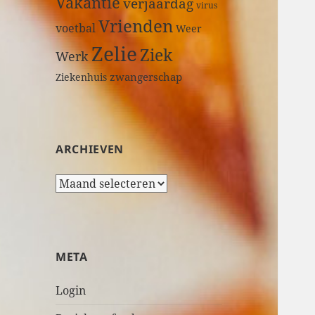
Vakantie
verjaardag
virus
Vrienden
voetbal
Weer
Zelie
Ziek
Werk
zwangerschap
Ziekenhuis
ARCHIEVEN
A
r
c
h
i
META
e
v
Login
e