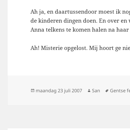
Ah ja, en daartussendoor moest ik nog
de kinderen dingen doen. En over en
Anna telkens te komen halen na haar
Ah! Misterie opgelost. Mij hoort ge ni
Geplaatst
maandag 23 juli 2007
Auteur
San
Tags
Gentse f
op