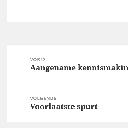
Bericht
navigatie
VORIG
Aangename kennismaki
Vorig
bericht:
VOLGENDE
Voorlaatste spurt
Volgend
bericht: