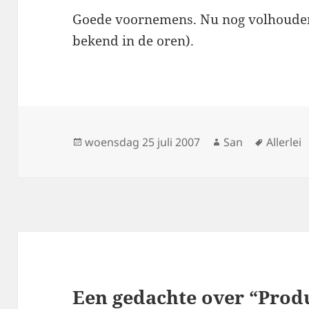
Goede voornemens. Nu nog volhouden
bekend in de oren).
Geplaatst
woensdag 25 juli 2007
Auteur
San
Tags
Allerlei
op
Een gedachte over “Prod