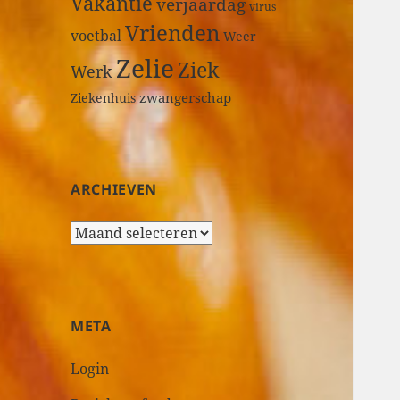
Vakantie
verjaardag
virus
Vrienden
voetbal
Weer
Zelie
Ziek
Werk
zwangerschap
Ziekenhuis
ARCHIEVEN
A
r
c
h
i
META
e
v
Login
e