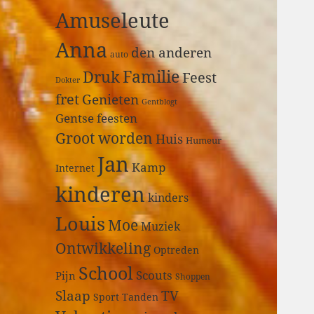
a
Amuseleute
r
:
Anna
den anderen
auto
Druk
Familie
Feest
Dokter
fret
Genieten
Gentblogt
Gentse feesten
Groot worden
Huis
Humeur
Jan
Kamp
Internet
kinderen
kinders
Louis
Moe
Muziek
Ontwikkeling
Optreden
School
Scouts
Pijn
Shoppen
Slaap
TV
Sport
Tanden