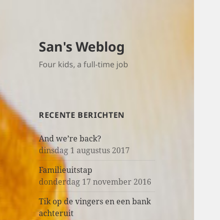
San's Weblog
Four kids, a full-time job
RECENTE BERICHTEN
And we’re back?
dinsdag 1 augustus 2017
Familieuitstap
donderdag 17 november 2016
Tik op de vingers en een bank
achteruit