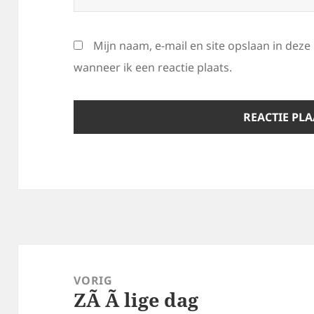
Mijn naam, e-mail en site opslaan in dez
wanneer ik een reactie plaats.
Bericht
navigatie
VORIG
ZÃ Ã lige dag
Vorig