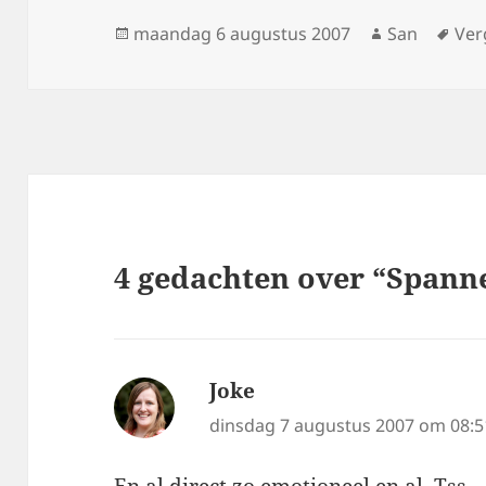
Geplaatst
maandag 6 augustus 2007
Auteur
San
Tag
Ver
op
4 gedachten over “Spann
Joke
schreef:
dinsdag 7 augustus 2007 om 08:5