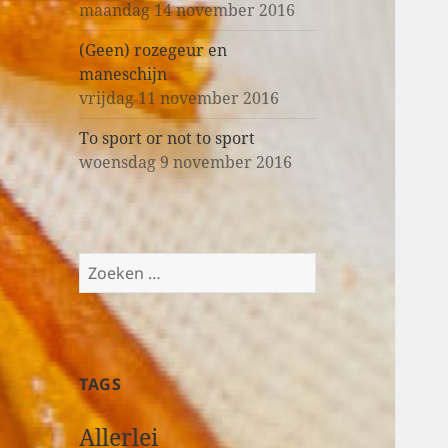
maandag 14 november 2016
(Geen) rozegeur en
maneschijn
vrijdag 11 november 2016
To sport or not to sport
woensdag 9 november 2016
Z
o
e
k
e
TAGS
n
n
Allerlei
a