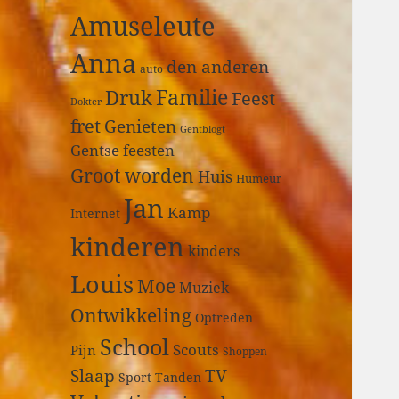
a
Amuseleute
r
:
Anna
den anderen
auto
Druk
Familie
Feest
Dokter
fret
Genieten
Gentblogt
Gentse feesten
Groot worden
Huis
Humeur
Jan
Kamp
Internet
kinderen
kinders
Louis
Moe
Muziek
Ontwikkeling
Optreden
School
Scouts
Pijn
Shoppen
Slaap
TV
Sport
Tanden