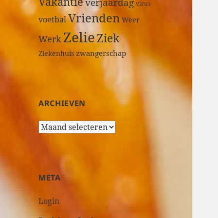
Vakantie
verjaardag
virus
Vrienden
voetbal
Weer
Zelie
Ziek
Werk
zwangerschap
Ziekenhuis
ARCHIEVEN
A
r
c
h
i
META
e
v
Login
e