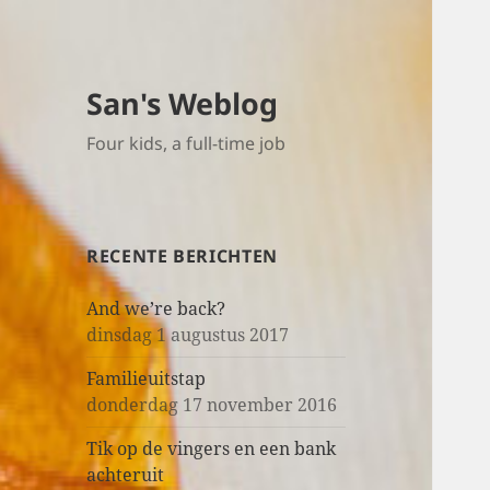
San's Weblog
Four kids, a full-time job
RECENTE BERICHTEN
And we’re back?
dinsdag 1 augustus 2017
Familieuitstap
donderdag 17 november 2016
Tik op de vingers en een bank
achteruit