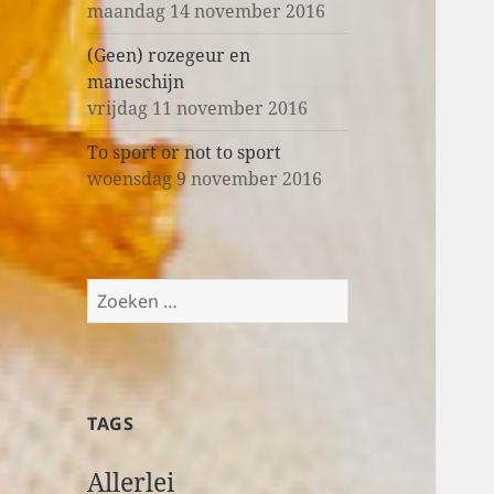
maandag 14 november 2016
(Geen) rozegeur en
maneschijn
vrijdag 11 november 2016
To sport or not to sport
woensdag 9 november 2016
Z
o
e
k
e
TAGS
n
n
Allerlei
a