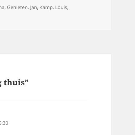
gs
na
,
Genieten
,
Jan
,
Kamp
,
Louis
,
 thuis”
5:30