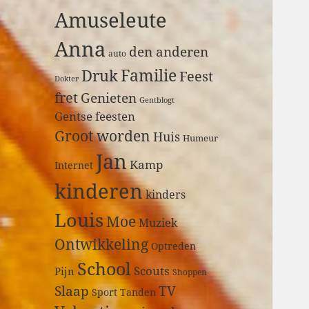
a
Amuseleute
r
:
Anna
den anderen
auto
Druk
Familie
Feest
Dokter
fret
Genieten
Gentblogt
Gentse feesten
Groot worden
Huis
Humeur
Jan
Kamp
Internet
kinderen
kinders
Louis
Moe
Muziek
Ontwikkeling
Optreden
School
Scouts
Pijn
Shoppen
Slaap
TV
Sport
Tanden