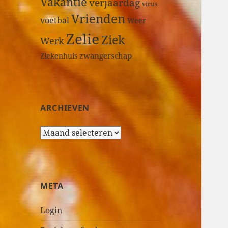
Vakantie
verjaardag
virus
Vrienden
voetbal
Weer
Zelie
Ziek
Werk
zwangerschap
Ziekenhuis
ARCHIEVEN
A
r
c
h
i
META
e
v
Login
e