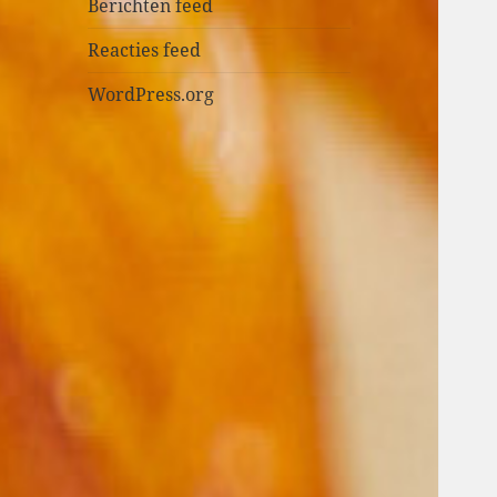
n
Berichten feed
Reacties feed
WordPress.org