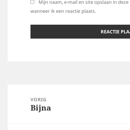
Mijn naam, e-mail en site opslaan in dez
wanneer ik een reactie plaats.
Bericht
navigatie
VORIG
Bijna
Vorig
bericht: