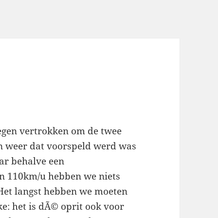
egen vertrokken om de twee
on weer dat voorspeld werd was
maar behalve een
an 110km/u hebben we niets
 Het langst hebben we moeten
e: het is dÃ© oprit ook voor