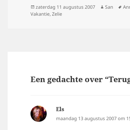
Geplaatst
zaterdag 11 augustus 2007
Auteur
San
Ta
An
Vakantie
op
,
Zelie
Een gedachte over “Terug
Els
schreef:
maandag 13 augustus 2007 om 1