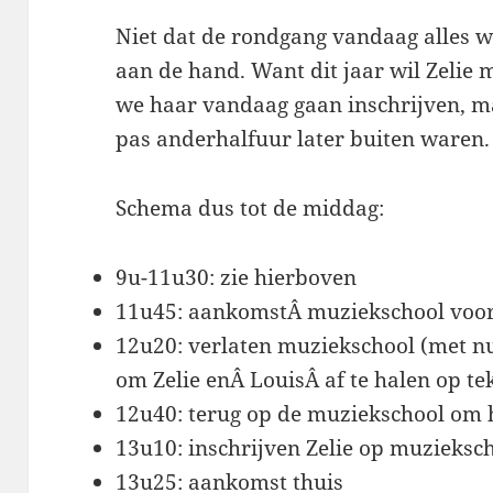
Niet dat de rondgang vandaag alles w
aan de hand. Want dit jaar wil Zelie
we haar vandaag gaan inschrijven, m
pas anderhalfuur later buiten waren.
Schema dus tot de middag:
9u-11u30: zie hierboven
11u45: aankomstÂ muziekschool voor 
12u20: verlaten muziekschool (met n
om Zelie enÂ LouisÂ af te halen op t
12u40: terug op de muziekschool om h
13u10: inschrijven Zelie op muzieksc
13u25: aankomst thuis