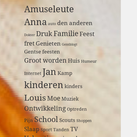
a
Amuseleute
r
:
Anna
den anderen
auto
Druk
Familie
Feest
Dokter
fret
Genieten
Gentblogt
Gentse feesten
Groot worden
Huis
Humeur
Jan
Kamp
Internet
kinderen
kinders
Louis
Moe
Muziek
Ontwikkeling
Optreden
School
Scouts
Pijn
Shoppen
Slaap
TV
Sport
Tanden