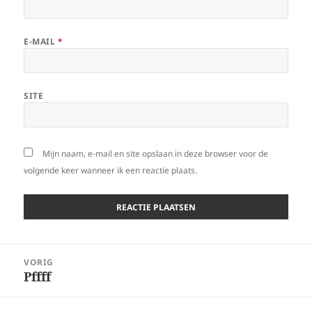
E-MAIL
*
SITE
Mijn naam, e-mail en site opslaan in deze browser voor de
volgende keer wanneer ik een reactie plaats.
Bericht
VORIG
navigatie
Pffff
Vorig
bericht: