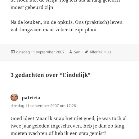
moest gebeurd zijn.
Na de keuken, nu de opkuis. Ons (praktisch) leven
valt langzaam maar zeker in zijn plooi.
Geplaatst
dinsdag 11 september 2007
Auteur
San
Tags
Allerlei
,
Huis
op
3 gedachten over “Eindelijk”
patricia
schreef:
dinsdag 11 september 2007 om 17:28
Goed idee! Maar ik snap het niet goed, je was toch al
twee jaar geleden ingeschreven, heb je dan zo lang
moeten wachten of heb ik een stap gemist?