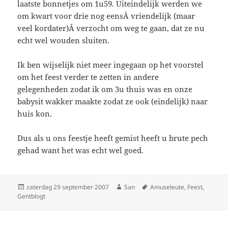
laatste bonnetjes om 1u59. Uiteindelijk werden we
om kwart voor drie nog eensÂ vriendelijk (maar
veel kordater)Â verzocht om weg te gaan, dat ze nu
echt wel wouden sluiten.
Ik ben wijselijk niet meer ingegaan op het voorstel
om het feest verder te zetten in andere
gelegenheden zodat ik om 3u thuis was en onze
babysit wakker maakte zodat ze ook (eindelijk) naar
huis kon.
Dus als u ons feestje heeft gemist heeft u brute pech
gehad want het was echt wel goed.
Geplaatst
zaterdag 29 september 2007
Auteur
San
Tags
Amuseleute
,
Feest
,
Gentblogt
op