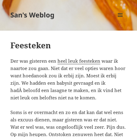
San's Weblog
MENU
EN
WIDGETS
Feesteken
Der was gisteren een
heel leuk feesteken
waar ik
naartoe zou gaan. Niet dat er veel opties waren hoor
want hoedanook zou ik erbij zijn. Moest ik erbij
zijn. We hadden een babysit gevraagd en ik
hadÂ beloofd een lasagne te maken, en ik vind het
niet leuk om beloftes niet na te komen.
Soms is er overmacht en zo en dat kan dat wel eens
als excuus dienen, maar gisteren was er dat niet.
Wat er wel was, was ongelooflijk veel zeer. Pijn dus.
Op mijn heupen. Ontstoken zenuwen heet dat. Niet