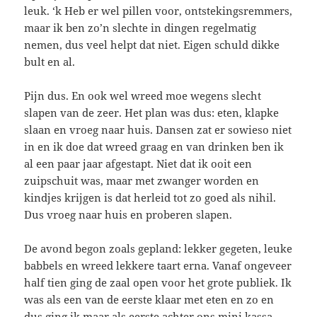
leuk. ‘k Heb er wel pillen voor, ontstekingsremmers,
maar ik ben zo’n slechte in dingen regelmatig
nemen, dus veel helpt dat niet. Eigen schuld dikke
bult en al.
Pijn dus. En ook wel wreed moe wegens slecht
slapen van de zeer. Het plan was dus: eten, klapke
slaan en vroeg naar huis. Dansen zat er sowieso niet
in en ik doe dat wreed graag en van drinken ben ik
al een paar jaar afgestapt. Niet dat ik ooit een
zuipschuit was, maar met zwanger worden en
kindjes krijgen is dat herleid tot zo goed als nihil.
Dus vroeg naar huis en proberen slapen.
De avond begon zoals gepland: lekker gegeten, leuke
babbels en wreed lekkere taart erna. Vanaf ongeveer
half tien ging de zaal open voor het grote publiek. Ik
was als een van de eerste klaar met eten en zo en
dus ging ik maar als eerste achter ons mini kassa