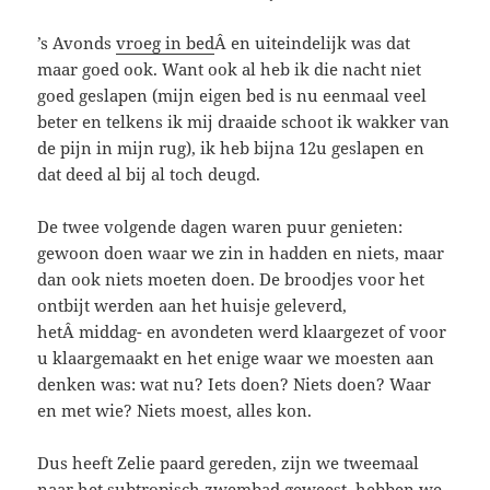
’s Avonds
vroeg in bed
Â en uiteindelijk was dat
maar goed ook. Want ook al heb ik die nacht niet
goed geslapen (mijn eigen bed is nu eenmaal veel
beter en telkens ik mij draaide schoot ik wakker van
de pijn in mijn rug), ik heb bijna 12u geslapen en
dat deed al bij al toch deugd.
De twee volgende dagen waren puur genieten:
gewoon doen waar we zin in hadden en niets, maar
dan ook niets moeten doen. De broodjes voor het
ontbijt werden aan het huisje geleverd,
hetÂ middag- en avondeten werd klaargezet of voor
u klaargemaakt en het enige waar we moesten aan
denken was: wat nu? Iets doen? Niets doen? Waar
en met wie? Niets moest, alles kon.
Dus heeft Zelie paard gereden, zijn we tweemaal
naar het subtropisch zwembad geweest, hebben we