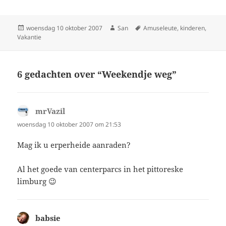
Geplaatst
woensdag 10 oktober 2007
Auteur
San
Tags
Amuseleute
,
kinderen
,
Vakantie
op
6 gedachten over “Weekendje weg”
mrVazil
schreef:
woensdag 10 oktober 2007 om 21:53
Mag ik u erperheide aanraden?
Al het goede van centerparcs in het pittoreske
limburg 😉
babsie
schreef: