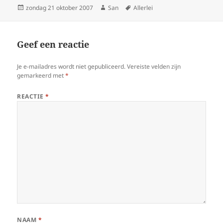
Geplaatst
zondag 21 oktober 2007
Auteur
San
Tags
Allerlei
op
Geef een reactie
Je e-mailadres wordt niet gepubliceerd.
Vereiste velden zijn
gemarkeerd met
*
REACTIE
*
NAAM
*