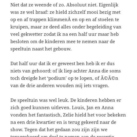
Niet dat ze weende of zo. Absoluut niet. Eigenlijk
was ze wel braaf: ze hield zichzelf mooi bezig met
op en af trappen klimmenÂ en op en af stoelen te
kruipen, maar ze deed alles onder begeleiding van
veel gekwetter zodat ik na een half uur maar heb
besloten om de kinderen mee te nemen naar de
speeltuin naast het gebouw.
Dat half uur dat ik er geweest ben heb ik er dus
niets van gehoord: of ik liep achter Anna die soms
toch dreigde het ‘podium’ op te lopen, of Ã©Ã©n
van de drie anderen wouden mij iets vragen.
De speeltuin was wel leuk. De kinderen hebben er
zich goed kunnen uitleven. Louis, Jan en Anna
vonden het fantastisch, Zelie hield het voor bekeken
na een drie kwartier en is terug gekeerd naar de
show. Tegen dat het gedaan zou zijn zijn we
teruggekeerd om deel te nemen aan de receptie.