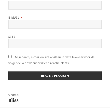
E-MAIL
*
SITE
Mijn naam, e-mail en site opslaan in deze browser voor de
volgende keer wanneer ik een reactie plaats.
Bericht
VORIG
navigatie
Bliss
Vorig
bericht: