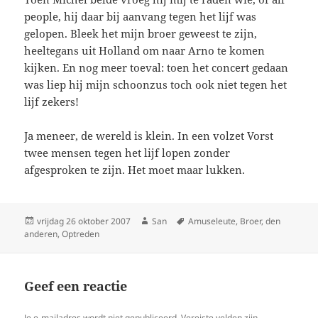
people, hij daar bij aanvang tegen het lijf was
gelopen. Bleek het mijn broer geweest te zijn,
heeltegans uit Holland om naar Arno te komen
kijken. En nog meer toeval: toen het concert gedaan
was liep hij mijn schoonzus toch ook niet tegen het
lijf zekers!
Ja meneer, de wereld is klein. In een volzet Vorst
twee mensen tegen het lijf lopen zonder
afgesproken te zijn. Het moet maar lukken.
Geplaatst
vrijdag 26 oktober 2007
Auteur
San
Tags
Amuseleute
,
Broer
,
den
anderen
op
,
Optreden
Geef een reactie
Je e-mailadres wordt niet gepubliceerd.
Vereiste velden zijn