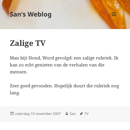
San's Weblog
MENU
EN
WIDGETS
Zalige TV
Man bijt Hond, Word gevolgd: een zalige rubriek. Ik
kan zo echt genieten van de verhalen van die
mensen.
Zeer goed gevonden. Hopelijk duurt die rubriek nog
lang.
Geplaatst
zaterdag 10 november 2007
Auteur
San
Tags
TV
op