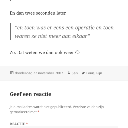
En dan twee seconden later
“en toen was er eens een operatie en toen
waren ze niet meer aan elkaar”
Zo. Dat weten we dan ook weer 🙂
Geplaatst
donderdag 22 november 2007
Auteur
San
Tags
Louis
,
Pijn
op
Geef een reactie
Je e-mailadres wordt niet gepubliceerd.
Vereiste velden zijn
gemarkeerd met
*
REACTIE
*