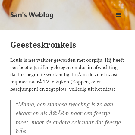
San's Weblog
MENU
EN
WIDGETS
Geesteskronkels
Louis is net wakker geworden met oorpijn. Hij heeft
een beetje Junifen gekregen en dus in afwachting
dat het begint te werken ligt hijÂ in de zetel naast
mij mee naarÂ TV te kijken (Koppen, over
basejumpen) en zegt plots, volledig uit het niets:
“Mama, een siamese tweeling is zo aan
elkaar en als Ã©Ã©n naar een feestje
moet, moet de andere ook naar dat feestje
hÃ©.”