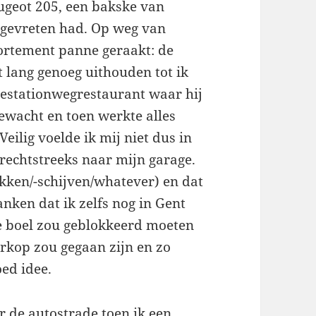
eugeot 205, een bakske van
s gevreten had. Op weg van
ortement panne geraakt: de
t lang genoeg uithouden tot ik
nestationwegrestaurant waar hij
gewacht en toen werkte alles
eilig voelde ik mij niet dus in
 rechtstreeks naar mijn garage.
kken/-schijven/whatever) en dat
nken dat ik zelfs nog in Gent
e boel zou geblokkeerd moeten
erkop zou gegaan zijn en zo
ed idee.
r de autostrade toen ik een