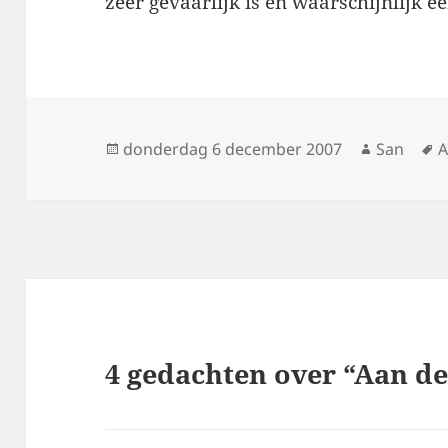
zeer gevaarlijk is en waarschijnlijk e
Geplaatst
donderdag 6 december 2007
Auteur
San
T
A
op
4 gedachten over “Aan d