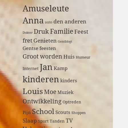
a
Amuseleute
r
:
Anna
den anderen
auto
Druk
Familie
Feest
Dokter
fret
Genieten
Gentblogt
Gentse feesten
Groot worden
Huis
Humeur
Jan
Kamp
Internet
kinderen
kinders
Louis
Moe
Muziek
Ontwikkeling
Optreden
School
Scouts
Pijn
Shoppen
Slaap
TV
Sport
Tanden