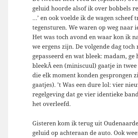
geluid hoorde alsof ik over bobbels
…’ en ook voelde ik de wagen scheef 
tegensturen. We waren op weg naar iet
Het was toch avond en waar kon ik n
we ergens zijn. De volgende dag toch
gepasseerd en wat bleek: madam, ge 
bleekÂ een (miniscuul) gaatje in tw
die elk moment konden gesprongen zi
gaatjes). ’t Was een dure lol: vier n
regelgeving dat ge vier identieke ba
het overleefd.
Gisteren kom ik terug uit Oudenaard
geluid op achteraan de auto. Ook we