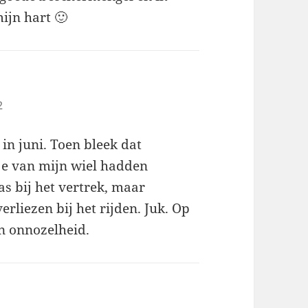
ijn hart 🙂
2
in juni. Toen bleek dat
tje van mijn wiel hadden
s bij het vertrek, maar
rliezen bij het rijden. Juk. Op
en onnozelheid.