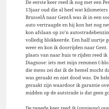
De eerste keer reed ik nog met een P
13jaar oud die al heel wat kilometer
BrusselÂ naar GentÂ was ik in een so
auto vertraagde en hij kon het nog ne
kon afslaan op zo’n autostradebenzi
volledig blokkeerde. Een half uurtje 
weer en kon ik doorrijden naar Gent. V
plaats van naar huis te rijden reed ik
Diagnose: iets met mijn remmen (-blo
die mens zei dat ik de hemel mocht da
was geraakt en niet dood was. De hel
geraakt zijn waardoor ik garantie ov
midden op de autstrade is dat geen go
De tweede keer reed ik (opnieuw) ove