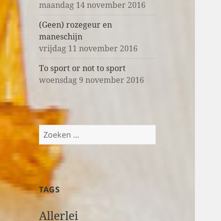
maandag 14 november 2016
(Geen) rozegeur en
maneschijn
vrijdag 11 november 2016
To sport or not to sport
woensdag 9 november 2016
Z
o
e
k
e
TAGS
n
n
Allerlei
a