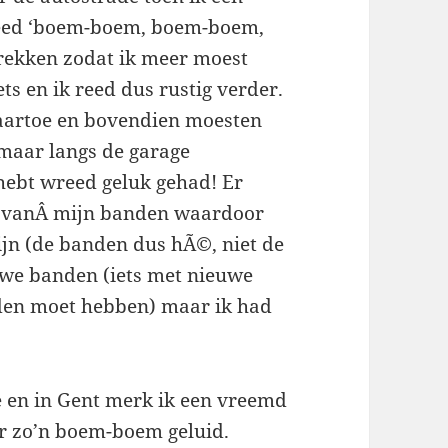
 reed ‘boem-boem, boem-boem,
trekken zodat ik meer moest
s en ik reed dus rustig verder.
aartoe en bovendien moesten
 maar langs de garage
hebt wreed geluk gehad! Er
ee vanÂ mijn banden waardoor
jn (de banden dus hÃ©, niet de
ieuwe banden (iets met nieuwe
nden moet hebben) maar ik had
e en in Gent merk ik een vreemd
er zo’n boem-boem geluid.