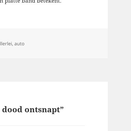
en platte band betekent.
ags
llerlei
,
auto
e dood ontsnapt”