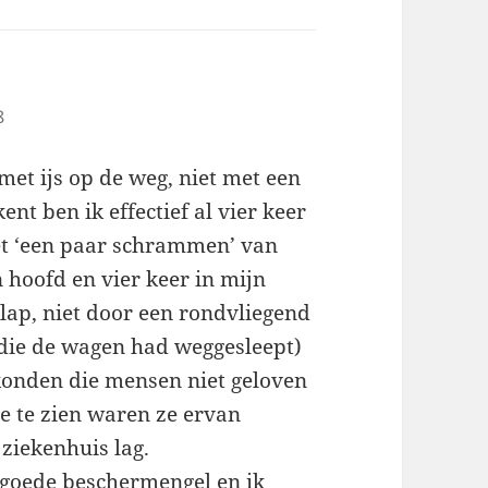
8
met ijs op de weg, niet met een
ent ben ik effectief al vier keer
et ‘een paar schrammen’ van
 hoofd en vier keer in mijn
ap, niet door een rondvliegend
 (die de wagen had weggesleept)
 konden die mensen niet geloven
e te zien waren ze ervan
ziekenhuis lag.
r goede beschermengel en ik