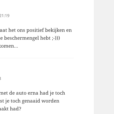
21:19
at het ons positief bekijken en
e beschermengel hebt ;-)))
s komen…
8
 met de auto erna had je toch
st je toch genaaid worden
aakt had?