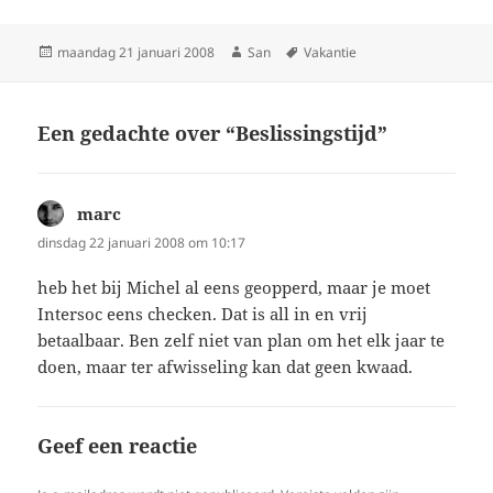
Geplaatst
maandag 21 januari 2008
Auteur
San
Tags
Vakantie
op
Een gedachte over “Beslissingstijd”
marc
schreef:
dinsdag 22 januari 2008 om 10:17
heb het bij Michel al eens geopperd, maar je moet
Intersoc eens checken. Dat is all in en vrij
betaalbaar. Ben zelf niet van plan om het elk jaar te
doen, maar ter afwisseling kan dat geen kwaad.
Geef een reactie