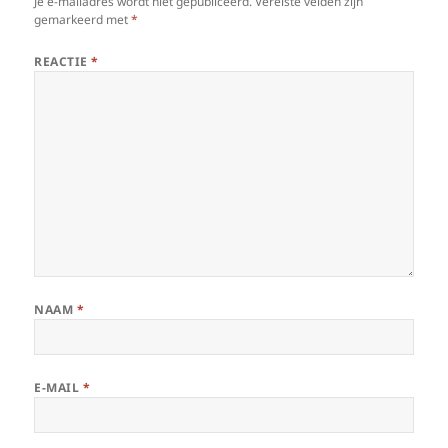
Je e-mailadres wordt niet gepubliceerd.
Vereiste velden zijn
gemarkeerd met
*
REACTIE
*
NAAM
*
E-MAIL
*