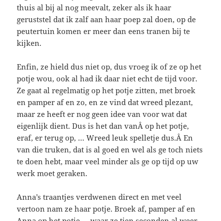
thuis al bij al nog meevalt, zeker als ik haar
geruststel dat ik zalf aan haar poep zal doen, op de
peutertuin komen er meer dan eens tranen bij te
kijken.
Enfin, ze hield dus niet op, dus vroeg ik of ze op het
potje wou, ook al had ik daar niet echt de tijd voor.
Ze gaat al regelmatig op het potje zitten, met broek
en pamper af en zo, en ze vind dat wreed plezant,
maar ze heeft er nog geen idee van voor wat dat
eigenlijk dient. Dus is het dan vanÂ op het potje,
eraf, er terug op, … Wreed leuk spelletje dus.Â En
van die truken, dat is al goed en wel als ge toch niets
te doen hebt, maar veel minder als ge op tijd op uw
werk moet geraken.
Anna’s traantjes verdwenen direct en met veel
vertoon nam ze haar potje. Broek af, pamper af en
Anna op het potje … waar ze tien seconden al weer