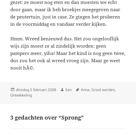
gezet: ze moest nog eten en dan moesten we echt
door gaan, maar ik heb broekjes meegegeven naar
de peutertuin, just in case. Ze gingen het proberen
in de voormiddag en vandaar verder kijken.
Hmm. Wreed benieuwd dus. Het zou ongelooflijk
wijs zijn moest ze al zindelijk worden: geen
pampers meer, yiha! Maar het kind is nog geen twee,
dus zou het ook al wreed vroeg zijn. Maar ge weet
nooit hÃ©.
Geplaatst
dinsdag 5 februari 2008
Auteur
San
Tags
Anna
,
Groot worden
,
Ontwikkeling
op
3 gedachten over “Sprong”