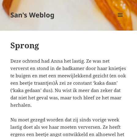
San's Weblog
MENU
EN
WIDGETS
Sprong
Deze ochtend had Anna het lastig. Ze was net
ververst en stond in de badkamer door haar knietjes
te buigen en met een meewijlekkend gezicht (en ook
een beetje traantjes)Â zei ze constant ‘kaka daan’
(‘kaka gedaan’ dus). Nu wist ik meer dan zeker dat
dat niet het geval was, maar toch bleef ze het maar
herhalen.
Nu moet gezegd worden dat zij sinds vorige week
lastig doet als we haar moeten verversen. Ze heeft
ergens een beetje angst ontwikkeld en alhoewel het