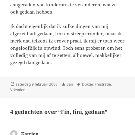
aangeraden van kinderarts te veranderen, wat ze
ook gedaan hebben.
Ik dacht eigenlijk dat ik zulke dingen van mij
afgezet had: gedaan, fini en streep eronder, maar ik
merk dat, telkens ik erover praat, ik mij er toch weer
ongelooflijk in opwind. Toch eens proberen om het
volledig van mij af te zetten, alhoewel, makkelijker
gezegd dan gedaan.
Geplaatst
zaterdag 9 februari 2008
Auteur
San
Tags
Dokter
,
Frustratie
,
Vrienden
op
4 gedachten over “Fin, fini, gedaan”
Katrien
schreef: