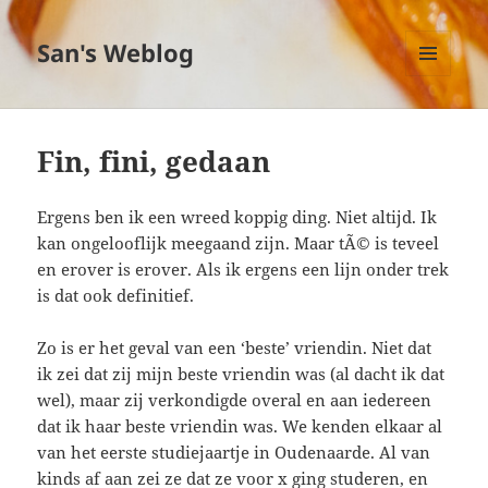
San's Weblog
MENU
EN
WIDGETS
Fin, fini, gedaan
Ergens ben ik een wreed koppig ding. Niet altijd. Ik
kan ongelooflijk meegaand zijn. Maar tÃ© is teveel
en erover is erover. Als ik ergens een lijn onder trek
is dat ook definitief.
Zo is er het geval van een ‘beste’ vriendin. Niet dat
ik zei dat zij mijn beste vriendin was (al dacht ik dat
wel), maar zij verkondigde overal en aan iedereen
dat ik haar beste vriendin was. We kenden elkaar al
van het eerste studiejaartje in Oudenaarde. Al van
kinds af aan zei ze dat ze voor x ging studeren, en