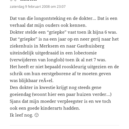
zaterdag 9 februari 2008 om 23:07
Dat van die longontsteking en de dokter… Dat is een
verhaal dat mijn ouders ook kennen.
Dokter stelde een “griepke” vast toen ik bijna 6 was.
Dat “griepke” is na een jaar op en neer gerij naar het
ziekenhuis in Merksem en naar Gasthuisberg
uiteindelijk uitgedraaid in een lobectomie
(verwijderen van longlob) toen ik al net 7 was.
Het heeft er niet bepaald rooskleurig uitgezien en de
schrik om hun eerstgeborene af te moeten geven
was blijkbaar reÃ«el.
Den dokter in kwestie krijgt nog steeds gene
goeiendag (woont hier een paar huizen verder…)
Sjans dat mijn moeder verpleegster is en we toch
ook een goede kinderarts hadden.
Ik leef nog. 🙂