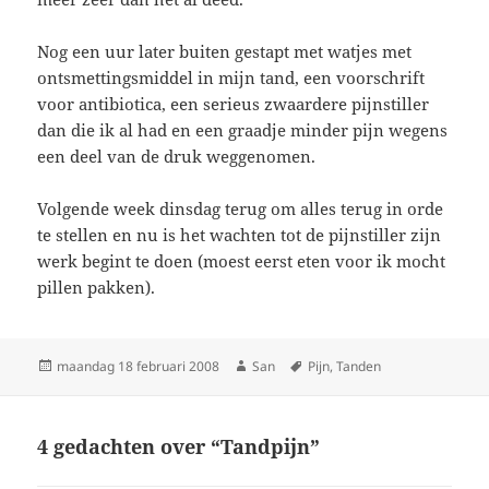
Nog een uur later buiten gestapt met watjes met
ontsmettingsmiddel in mijn tand, een voorschrift
voor antibiotica, een serieus zwaardere pijnstiller
dan die ik al had en een graadje minder pijn wegens
een deel van de druk weggenomen.
Volgende week dinsdag terug om alles terug in orde
te stellen en nu is het wachten tot de pijnstiller zijn
werk begint te doen (moest eerst eten voor ik mocht
pillen pakken).
Geplaatst
maandag 18 februari 2008
Auteur
San
Tags
Pijn
,
Tanden
op
4 gedachten over “Tandpijn”