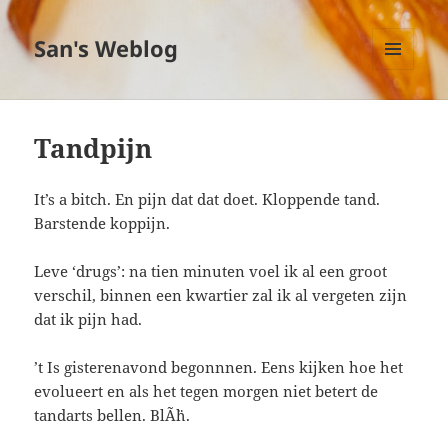
San's Weblog
MENU
EN
WIDGETS
Tandpijn
It’s a bitch. En pijn dat dat doet. Kloppende tand.
Barstende koppijn.
Leve ‘drugs’: na tien minuten voel ik al een groot
verschil, binnen een kwartier zal ik al vergeten zijn
dat ik pijn had.
’t Is gisterenavond begonnnen. Eens kijken hoe het
evolueert en als het tegen morgen niet betert de
tandarts bellen. BlÃ¨h.