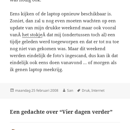
Eens kijken of de laptop opnieuw beschikbaar is.
Zoniet, dan zal u nog even moeten wachten op een
update van mijn drukke weekend maar ook vooral
vanÂ
het stokje
Â dat mij (ondertussen toch al) een
tijdje geleden werd toegeworpen en dat er tot nu toe
nog niet van gekomen was. Maar dit weekend
werden eindelijk de foto’s ingescand, dus kan ik dat
eindelijk ook eens doen vanavond … of morgen als
ik genen laptop meekrijg.
Geplaatst
maandag 25 februari 2008
Auteur
San
Tags
Druk
,
Internet
op
Een gedachte over “Vier dagen verder”