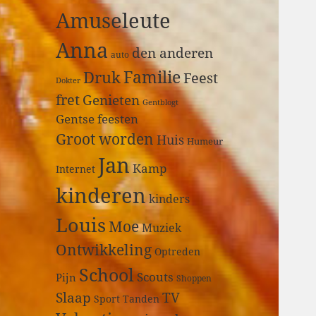
a
Amuseleute
r
:
Anna
den anderen
auto
Druk
Familie
Feest
Dokter
fret
Genieten
Gentblogt
Gentse feesten
Groot worden
Huis
Humeur
Jan
Kamp
Internet
kinderen
kinders
Louis
Moe
Muziek
Ontwikkeling
Optreden
School
Scouts
Pijn
Shoppen
Slaap
TV
Sport
Tanden