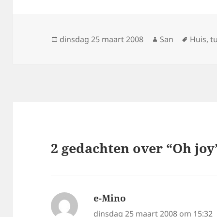
Geplaatst
dinsdag 25 maart 2008
Auteur
San
Tags
Huis
,
t
op
2 gedachten over “Oh joy
e-Mino
schreef:
dinsdag 25 maart 2008 om 15:32