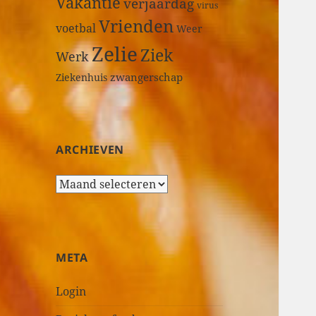
Vakantie
verjaardag
virus
Vrienden
voetbal
Weer
Zelie
Ziek
Werk
zwangerschap
Ziekenhuis
ARCHIEVEN
A
r
c
h
i
META
e
v
Login
e