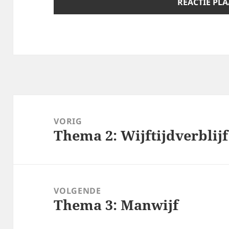
Bericht
navigatie
VORIG
Thema 2: Wijftijdverblijf
Vorig
bericht:
VOLGENDE
Thema 3: Manwijf
Volgend
bericht: