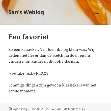
San's Weblog
MENU
EN
WIDGETS
Een favoriet
Zo een kassieker. Van toen ik nog klein was. Wij
deden niet liever dan de scetch na doen en nu
vinden mijn kinderen dit ook hilarisch.
[youtube _azDvJdRC2Y]
Sommige dingen zijn gewoon klassiekers van het
eerste moment.
Geplaatst
woensdag 26 maart 2008
Auteur
San
Tags
kinderen
,
TV