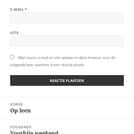
E-MAIL
*
SITE
Mijn naam, e-mail en site opslaan in deze browser voor de
volgende keer wanneer ik een reactie plaats.
Bericht
VORIG
navigatie
Op leen
Vorig
bericht:
VOLGENDE
Voorbije weekend
Volgend