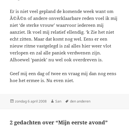
Er is niet veel gepland de komende week want om
Ã©Ã©n of andere onverklaarbare reden voel ik mij
niet ‘de sterke vrouw’ waarvoor iedereen mij
aanziet. Ik voel mij relatief ellendig. ‘k Zie het niet
echt zitten. Maar dat komt nog wel. Eens er een
nieuw ritme vastgelegd is zal alles hier weer vlot
verlopen en zal alle paniek verdwenen zijn.
Alhoewel ‘paniek’ nu wel ook overdreven is.
Geef mij een dag of twee en vraag mij dan nog eens
hoe het ermee is. Nu even niet.
Geplaatst
zondag 6 april 2008
Auteur
San
Tags
den anderen
op
2 gedachten over “Mijn eerste avond”