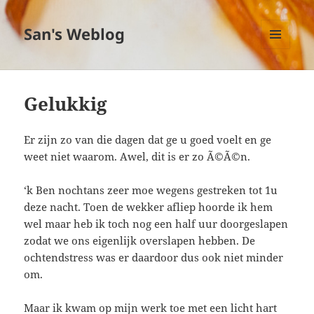
San's Weblog
MENU
EN
WIDGETS
Gelukkig
Er zijn zo van die dagen dat ge u goed voelt en ge
weet niet waarom. Awel, dit is er zo Ã©Ã©n.
‘k Ben nochtans zeer moe wegens gestreken tot 1u
deze nacht. Toen de wekker afliep hoorde ik hem
wel maar heb ik toch nog een half uur doorgeslapen
zodat we ons eigenlijk overslapen hebben. De
ochtendstress was er daardoor dus ook niet minder
om.
Maar ik kwam op mijn werk toe met een licht hart