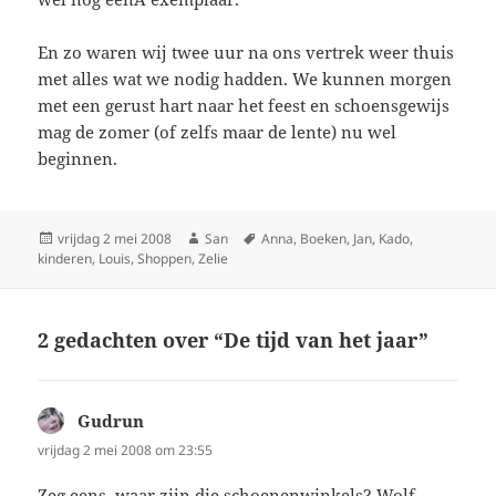
En zo waren wij twee uur na ons vertrek weer thuis
met alles wat we nodig hadden. We kunnen morgen
met een gerust hart naar het feest en schoensgewijs
mag de zomer (of zelfs maar de lente) nu wel
beginnen.
Geplaatst
vrijdag 2 mei 2008
Auteur
San
Tags
Anna
,
Boeken
,
Jan
,
Kado
,
kinderen
op
,
Louis
,
Shoppen
,
Zelie
2 gedachten over “De tijd van het jaar”
Gudrun
schreef:
vrijdag 2 mei 2008 om 23:55
Zeg eens, waar zijn die schoenenwinkels? Wolf