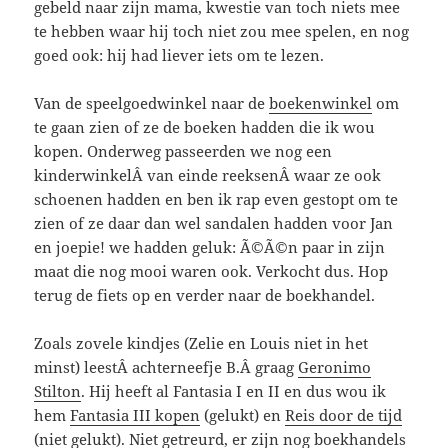
gebeld naar zijn mama, kwestie van toch niets mee
te hebben waar hij toch niet zou mee spelen, en nog
goed ook: hij had liever iets om te lezen.
Van de speelgoedwinkel naar de
boekenwinkel
om
te gaan zien of ze de boeken hadden die ik wou
kopen. Onderweg passeerden we nog een
kinderwinkelÂ van einde reeksenÂ waar ze ook
schoenen hadden en ben ik rap even gestopt om te
zien of ze daar dan wel sandalen hadden voor Jan
en joepie! we hadden geluk: Ã©Ã©n paar in zijn
maat die nog mooi waren ook. Verkocht dus. Hop
terug de fiets op en verder naar de boekhandel.
Zoals zovele kindjes (Zelie en Louis niet in het
minst) leestÂ achterneefje B.Â graag
Geronimo
Stilton
. Hij heeft al Fantasia I en II en dus wou ik
hem
Fantasia III kopen
(gelukt) en
Reis door de tijd
(niet gelukt). Niet getreurd, er zijn nog boekhandels