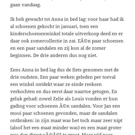
gaan vandaag.
Ik heb gewacht tot Anna in bed lag: voor haar had ik
al schoenen gekocht in januari, toen een
kinderschoenenwinkel totale uitverkoop deed en er
daar ook zomercollectie in zat. EÃ©n paar schoenen
en een paar sandalen en zij kon al de zomer
beginnen. De drie anderen dus nog niet.
Eens Anna in bed lag dus de fiets genomen met de
drie oudsten. Een paar weken geleden per toeval
een winkel ontdekt waar ze einde reeksen
verkochten en dus eerst daar naartoe getogen. En
geluk gehad: zowel Zelie als Louis vonden er hun
gading voor schoenen Ã©n sandalen. Voor Jan een
mooi paar schoenen gevonden, maar de sandalen
ontbraken: in zijn maat was het toch maar zeer nipt
(alsof het een maat minder was) en een maat groter
was dan direct vÃ©Ã©l te groot. Maar vijf paar