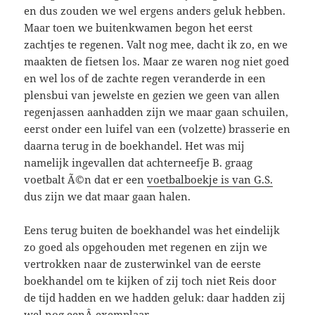
en dus zouden we wel ergens anders geluk hebben.
Maar toen we buitenkwamen begon het eerst
zachtjes te regenen. Valt nog mee, dacht ik zo, en we
maakten de fietsen los. Maar ze waren nog niet goed
en wel los of de zachte regen veranderde in een
plensbui van jewelste en gezien we geen van allen
regenjassen aanhadden zijn we maar gaan schuilen,
eerst onder een luifel van een (volzette) brasserie en
daarna terug in de boekhandel. Het was mij
namelijk ingevallen dat achterneefje B. graag
voetbalt Ã©n dat er een
voetbalboekje is van G.S.
dus zijn we dat maar gaan halen.
Eens terug buiten de boekhandel was het eindelijk
zo goed als opgehouden met regenen en zijn we
vertrokken naar de zusterwinkel van de eerste
boekhandel om te kijken of zij toch niet Reis door
de tijd hadden en we hadden geluk: daar hadden zij
wel nog eenÂ exemplaar.