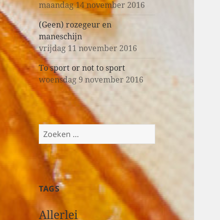
maandag 14 november 2016
(Geen) rozegeur en
maneschijn
vrijdag 11 november 2016
To sport or not to sport
woensdag 9 november 2016
Z
o
e
k
e
TAGS
n
n
Allerlei
a