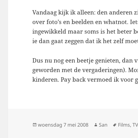
Vandaag kijk ik alleen: den anderen zi
over foto’s en beelden en whatnot. Iet
ingewikkeld maar soms is het beter bew
ie dan gaat zeggen dat ik het zelf moe
Dus nu nog een beetje genieten, dan vr
geworden met de vergaderingen). Mor
kinderen. Pay back vermoed ik voor
Geplaatst
woensdag 7 mei 2008
Auteur
San
Tags
Films
,
T
op