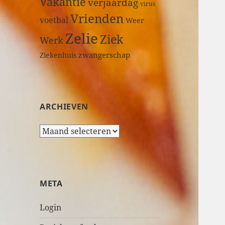
Vakantie
verjaardag
virus
Vrienden
voetbal
Weer
Zelie
Ziek
Werk
zwangerschap
Ziekenhuis
ARCHIEVEN
A
r
c
h
i
META
e
v
Login
e