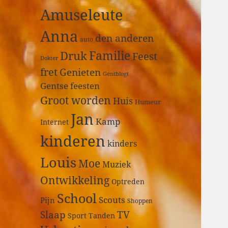
a
Amuseleute
r
:
Anna
den anderen
auto
Druk
Familie
Feest
Dokter
fret
Genieten
Gentblogt
Gentse feesten
Groot worden
Huis
Humeur
Jan
Kamp
Internet
kinderen
kinders
Louis
Moe
Muziek
Ontwikkeling
Optreden
School
Scouts
Pijn
Shoppen
Slaap
TV
Sport
Tanden