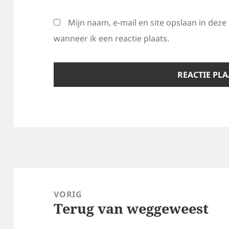
Mijn naam, e-mail en site opslaan in dez
wanneer ik een reactie plaats.
Bericht
navigatie
VORIG
Terug van weggeweest
Vorig
bericht: