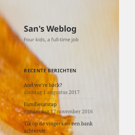
San's Weblog
Four kids, a full-time job
RECENTE BERICHTEN
And we’re back?
dinsdag 1 augustus 2017
Familieuitstap
donderdag 17 november 2016
Tik op de vingers en een bank
achteruit