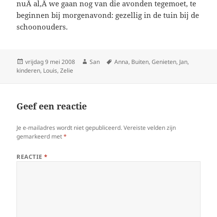
nuÂ al,Â we gaan nog van die avonden tegemoet, te
beginnen bij morgenavond: gezellig in de tuin bij de
schoonouders.
Geplaatst
vrijdag 9 mei 2008
Auteur
San
Tags
Anna
,
Buiten
,
Genieten
,
Jan
,
kinderen
op
,
Louis
,
Zelie
Geef een reactie
Je e-mailadres wordt niet gepubliceerd.
Vereiste velden zijn
gemarkeerd met
*
REACTIE
*