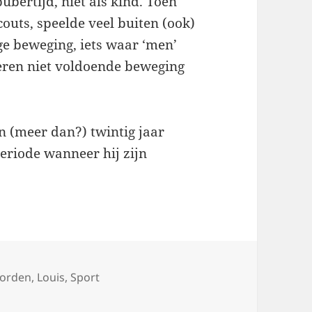
ubertijd, niet als kind. Toen
scouts, speelde veel buiten (ook)
ge beweging, iets waar ‘men’
eren niet voldoende beweging
en (meer dan?) twintig jaar
eriode wanneer hij zijn
worden
,
Louis
,
Sport