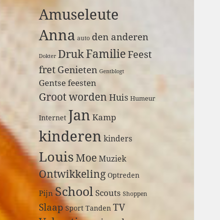
a
Amuseleute
r
:
Anna
den anderen
auto
Druk
Familie
Feest
Dokter
fret
Genieten
Gentblogt
Gentse feesten
Groot worden
Huis
Humeur
Jan
Kamp
Internet
kinderen
kinders
Louis
Moe
Muziek
Ontwikkeling
Optreden
School
Scouts
Pijn
Shoppen
Slaap
TV
Sport
Tanden