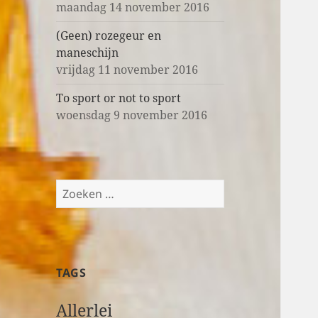
maandag 14 november 2016
(Geen) rozegeur en
maneschijn
vrijdag 11 november 2016
To sport or not to sport
woensdag 9 november 2016
Z
o
e
k
e
TAGS
n
n
Allerlei
a