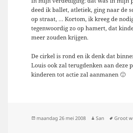
In mijn verdediging: dat was in mijn p
deed ik ballet, atletiek, ging naar de 
op straat, … Kortom, ik kreeg de nodi
tegenwoordig zo op hamert, dat kind
meer zouden krijgen.
De cirkel is rond en ik denk dat binn
Louis ook zal terugdenken aan deze p
kinderen tot actie zal aanmanen 🙂
Geplaatst
maandag 26 mei 2008
Auteur
San
Tags
Groot 
op