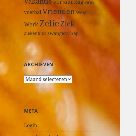
Vakantie
verjaardag
virus
Vrienden
voetbal
Weer
Zelie
Ziek
Werk
zwangerschap
Ziekenhuis
ARCHIEVEN
A
r
c
h
i
META
e
v
Login
e