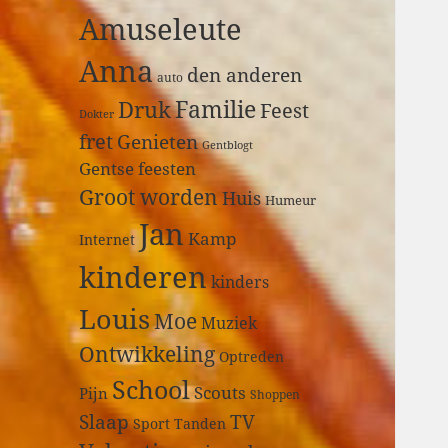
a
Amuseleute
r
:
Anna
den anderen
auto
Druk
Familie
Feest
Dokter
fret
Genieten
Gentblogt
Gentse feesten
Groot worden
Huis
Humeur
Jan
Kamp
Internet
kinderen
kinders
Louis
Moe
Muziek
Ontwikkeling
Optreden
School
Scouts
Pijn
Shoppen
Slaap
TV
Sport
Tanden