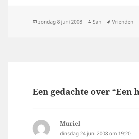
Geplaatst
zondag 8 juni 2008
Auteur
San
Tags
Vrienden
op
Een gedachte over “Een h
Muriel
schreef:
dinsdag 24 juni 2008 om 19:20