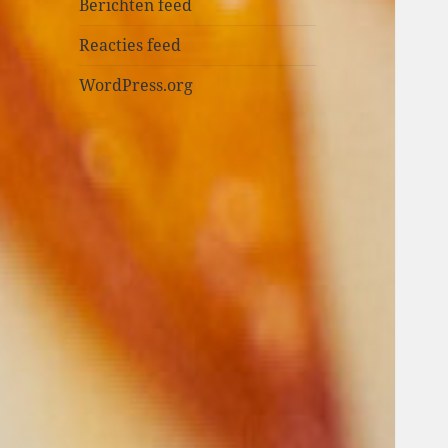
n
Berichten feed
Reacties feed
WordPress.org