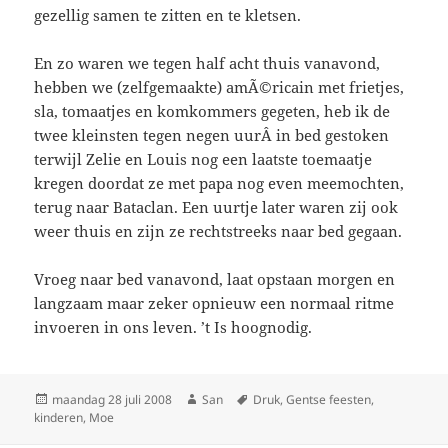
gezellig samen te zitten en te kletsen.
En zo waren we tegen half acht thuis vanavond,
hebben we (zelfgemaakte) amÃ©ricain met frietjes,
sla, tomaatjes en komkommers gegeten, heb ik de
twee kleinsten tegen negen uurÂ in bed gestoken
terwijl Zelie en Louis nog een laatste toemaatje
kregen doordat ze met papa nog even meemochten,
terug naar Bataclan. Een uurtje later waren zij ook
weer thuis en zijn ze rechtstreeks naar bed gegaan.
Vroeg naar bed vanavond, laat opstaan morgen en
langzaam maar zeker opnieuw een normaal ritme
invoeren in ons leven. ’t Is hoognodig.
Geplaatst
maandag 28 juli 2008
Auteur
San
Tags
Druk
,
Gentse feesten
,
kinderen
op
,
Moe