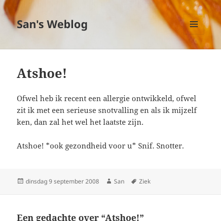
San's Weblog
MENU
EN
WIDGETS
Atshoe!
Ofwel heb ik recent een allergie ontwikkeld, ofwel
zit ik met een serieuse snotvalling en als ik mijzelf
ken, dan zal het wel het laatste zijn.
Atshoe! *ook gezondheid voor u* Snif. Snotter.
Geplaatst
dinsdag 9 september 2008
Auteur
San
Tags
Ziek
op
Een gedachte over “Atshoe!”