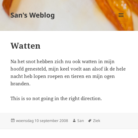
San's Weblog
MENU
EN
WIDGETS
Watten
Na het snot hebben zich nu ook watten in mijn
hoofd genesteld, mijn keel voelt aan alsof ik de hele
nacht heb lopen roepen en tieren en mijn ogen
branden.
This is so not going in the right direction.
Geplaatst
woensdag 10 september 2008
Auteur
San
Tags
Ziek
op