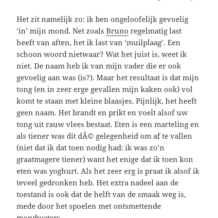
Het zit namelijk zo: ik ben ongeloofelijk gevoelig
‘in’ mijn mond. Net zoals
Bruno
regelmatig last
heeft van aften, het ik last van ‘muilplaag’. Een
schoon woord nietwaar? Wat het juist is, weet ik
niet. De naam heb ik van mijn vader die er ook
gevoelig aan was (is?). Maar het resultaat is dat mijn
tong (en in zeer erge gevallen mijn kaken ook) vol
komt te staan met kleine blaasjes. Pijnlijk, het heeft
geen naam. Het brandt en prikt en voelt alsof uw
tong uit rauw vlees bestaat. Eten is een marteling en
als tiener was dit dÃ© gelegenheid om af te vallen
(niet dat ik dat toen nodig had: ik was zo’n
graatmagere tiener) want het enige dat ik toen kon
eten was yoghurt. Als het zeer erg is praat ik alsof ik
teveel gedronken heb. Het extra nadeel aan de
toestand is ook dat de helft van de smaak weg is,
mede door het spoelen met ontsmettende
mondwaters.