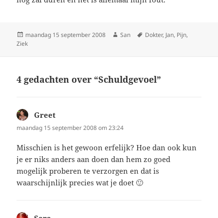
Geplaatst
maandag 15 september 2008
Auteur
San
Tags
Dokter
,
Jan
,
Pijn
,
Ziek
op
4 gedachten over “Schuldgevoel”
Greet
schreef:
maandag 15 september 2008 om 23:24
Misschien is het gewoon erfelijk? Hoe dan ook kun
je er niks anders aan doen dan hem zo goed
mogelijk proberen te verzorgen en dat is
waarschijnlijk precies wat je doet 🙂
Sara
schreef: