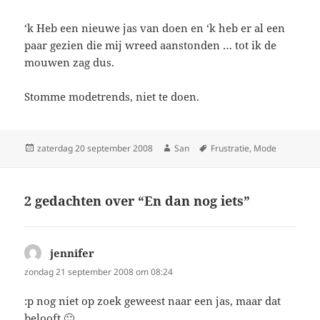
‘k Heb een nieuwe jas van doen en ‘k heb er al een
paar gezien die mij wreed aanstonden … tot ik de
mouwen zag dus.
Stomme modetrends, niet te doen.
Geplaatst
zaterdag 20 september 2008
Auteur
San
Tags
Frustratie
,
Mode
op
2 gedachten over “En dan nog iets”
jennifer
schreef:
zondag 21 september 2008 om 08:24
:p nog niet op zoek geweest naar een jas, maar dat
belooft 🙂