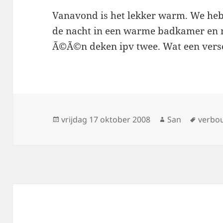
Vanavond is het lekker warm. We he
de nacht in een warme badkamer en n
Ã©Ã©n deken ipv twee. Wat een versc
Geplaatst
vrijdag 17 oktober 2008
Auteur
San
Tags
verbo
op