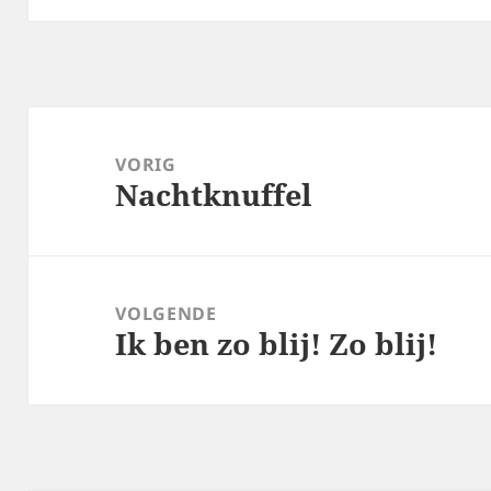
Bericht
navigatie
VORIG
Nachtknuffel
Vorig
bericht:
VOLGENDE
Ik ben zo blij! Zo blij!
Volgend
bericht: