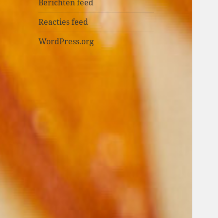
n
Berichten feed
Reacties feed
WordPress.org