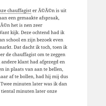
nze chauffagist
er Ã©Ã©n is uit
h aan een gemaakte afspraak,
 Ã©n het is nen zeer
ant kijk. Deze ochtend had ik
an school en zijn bezoek even
rkt. Dat dacht ik toch, toen ik
er de chauffagist om te zeggen
n andere klant had afgezegd en
n in plaats van aan te bellen,
ar af te bollen, had hij mij dus
. Twee minuten later was ik dan
 tiental minuten later onze