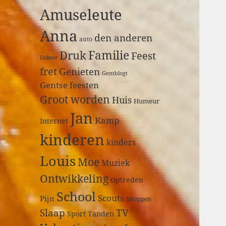
a
Amuseleute
r
:
Anna
den anderen
auto
Druk
Familie
Feest
Dokter
fret
Genieten
Gentblogt
Gentse feesten
Groot worden
Huis
Humeur
Jan
Kamp
Internet
kinderen
kinders
Louis
Moe
Muziek
Ontwikkeling
Optreden
School
Scouts
Pijn
Shoppen
Slaap
TV
Sport
Tanden