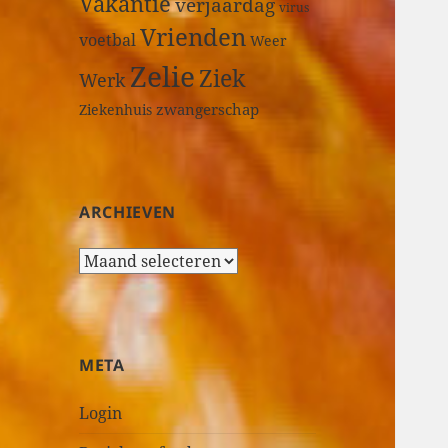
Vakantie
verjaardag
virus
Vrienden
voetbal
Weer
Zelie
Ziek
Werk
zwangerschap
Ziekenhuis
ARCHIEVEN
A
r
c
h
i
META
e
v
Login
e