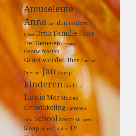
a
Amuseleute
r
:
Anna
den anderen
auto
Druk
Familie
Feest
Dokter
fret
Genieten
Gentblogt
Gentse feesten
Groot worden
Huis
Humeur
Jan
Kamp
Internet
kinderen
kinders
Louis
Moe
Muziek
Ontwikkeling
Optreden
School
Scouts
Pijn
Shoppen
Slaap
TV
Sport
Tanden