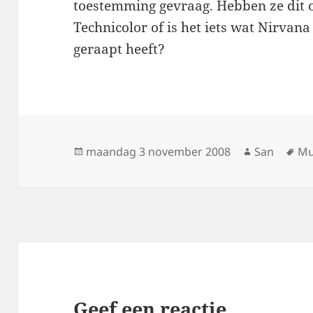
toestemming gevraag. Hebben ze dit o
Technicolor of is het iets wat Nirvana
geraapt heeft?
Geplaatst
maandag 3 november 2008
Auteur
San
Ta
Mu
op
Geef een reactie