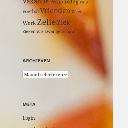
Vakantie
verjaardag
virus
Vrienden
voetbal
Weer
Zelie
Ziek
Werk
zwangerschap
Ziekenhuis
ARCHIEVEN
A
r
c
h
i
META
e
v
Login
e