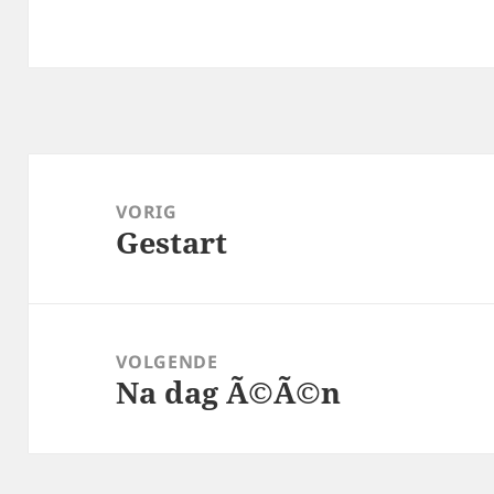
Bericht
navigatie
VORIG
Gestart
Vorig
bericht:
VOLGENDE
Na dag Ã©Ã©n
Volgend
bericht: