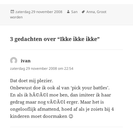
Geplaatst
zaterdag 29 november 2008
Auteur
San
Tags
Anna
,
Groot
worden
op
3 gedachten over “Ikke ikke ikke”
ivan
schreef:
zaterdag 29 november 2008 om 22:54
Dat doet mij plezier.
Onbewust doe ik ook al van ‘pick your battles’.
En als ik hÃ©Ã©l moe ben, dan imiteer ik haar
gedrag maar nog vÃ©Ã©l erger. Maar het is
ongelooflijk afmattend, hoed af als je zoiets bij 4
kinderen moet doormaken 😉