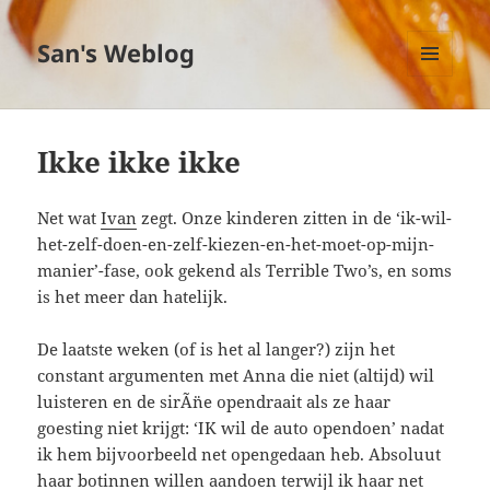
San's Weblog
MENU
EN
WIDGETS
Ikke ikke ikke
Net wat
Ivan
zegt. Onze kinderen zitten in de ‘ik-wil-
het-zelf-doen-en-zelf-kiezen-en-het-moet-op-mijn-
manier’-fase, ook gekend als Terrible Two’s, en soms
is het meer dan hatelijk.
De laatste weken (of is het al langer?) zijn het
constant argumenten met Anna die niet (altijd) wil
luisteren en de sirÃ¨ne opendraait als ze haar
goesting niet krijgt: ‘IK wil de auto opendoen’ nadat
ik hem bijvoorbeeld net opengedaan heb. Absoluut
haar botinnen willen aandoen terwijl ik haar net