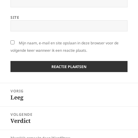
SITE
Mijn naam, e-mail en site opslaan in deze browser voor de
volgende keer wanneer ik een reactie plaats.
Bericht
VORIG
navigatie
Leeg
Vorig
bericht:
VOLGENDE
Verdict
Volgend
bericht: