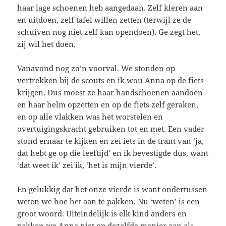
haar lage schoenen heb aangedaan. Zelf kleren aan
en uitdoen, zelf tafel willen zetten (terwijl ze de
schuiven nog niet zelf kan opendoen). Ge zegt het,
zij wil het doen.
Vanavond nog zo’n voorval. We stonden op
vertrekken bij de scouts en ik wou Anna op de fiets
krijgen. Dus moest ze haar handschoenen aandoen
en haar helm opzetten en op de fiets zelf geraken,
en op alle vlakken was het worstelen en
overtuigingskracht gebruiken tot en met. Een vader
stond ernaar te kijken en zei iets in de trant van ‘ja,
dat hebt ge op die leeftijd’ en ik bevestigde dus, want
‘dat weet ik’ zei ik, ‘het is mijn vierde’.
En gelukkig dat het onze vierde is want ondertussen
weten we hoe het aan te pakken. Nu ‘weten’ is een
groot woord. Uiteindelijk is elk kind anders en
pakken we Anna niet op dezelfde manier aan als