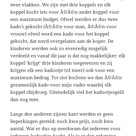
twee vlakken. We zijn met drie koppels en elk
koppel kocht iets voor Ã©Ã©n ander koppel voor
een maximum budget. Ofwel werden er dus twee
kado’s gekocht (Ã©Ã©n voor man, Ã©Ã©n voor
vrouw) ofwel werd een kado voor het koppel
gekocht, dat werd overgelaten aan de koper. De
kinderen werden ook zo evenredig mogelijk
verdeeld en vanaf dit jaar is dat nog makkelijker: elk
koppel ‘krijgt’ drie kinderen toegewezen en zij
krijgen elk een kadootje (of meer) ook voor een
maximum bedrag. Tot slot kochten we dan Ã©Ã©n
gezamenlijk kado voor mijn vader waarbij elk
koppel rbijdroeg. Uiteindelijk viel het kadootjesgeld
dan nog mee.
Langs den anderen zijnen kant werden er geen
beperkingen gesteld: noch kwa prijs, noch kwa
aantal. Wat er dus op neerkwam dat iedereen voor
iedereen kadootjes kocht. Als je er dan rekening