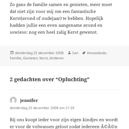
Zo gans de familie samen en genieten, meer moet
dat niet zijn voor mij om een fantastische
Kerst(avond of oudejaar) te hebben. Hopelijk
hadden jullie een even aangename avond en
sowieso: nog een heel zalig Kerst gewenst.
Geplaatst
donderdag 25 december 2008
Auteur
San
Tags
Amuseleute
,
Familie
op
,
Genieten
,
Kerst
,
kinderen
2 gedachten over “Opluchting”
jennifer
schreef:
donderdag 25 december 2008 om 21:39
Bij ons koopt ieder voor zijn eigen kindjes en wordt
er voor de volwassen geloot zodat iedereen Ã©Ã©n