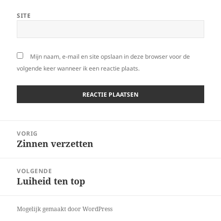
SITE
Mijn naam, e-mail en site opslaan in deze browser voor de
volgende keer wanneer ik een reactie plaats.
Bericht
VORIG
navigatie
Zinnen verzetten
Vorig
bericht:
VOLGENDE
Luiheid ten top
Volgend
bericht:
Mogelijk gemaakt door WordPress