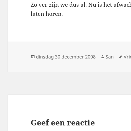
Zo ver zijn we dus al. Nu is het afwach
laten horen.
Geplaatst
dinsdag 30 december 2008
Auteur
San
Ta
Vr
op
Geef een reactie