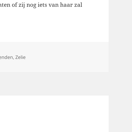
ten of zij nog iets van haar zal
gs
ienden
,
Zelie