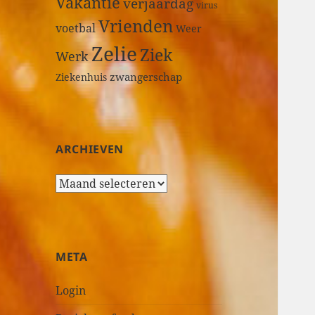
Vakantie
verjaardag
virus
Vrienden
voetbal
Weer
Zelie
Ziek
Werk
zwangerschap
Ziekenhuis
ARCHIEVEN
A
r
c
h
i
META
e
v
Login
e