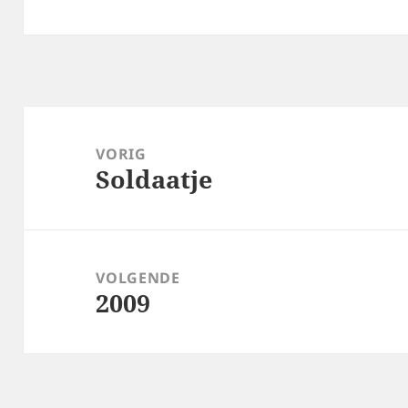
Bericht
navigatie
VORIG
Soldaatje
Vorig
bericht:
VOLGENDE
2009
Volgend
bericht: