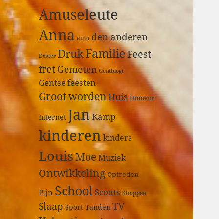
a
Amuseleute
r
:
Anna
den anderen
auto
Druk
Familie
Feest
Dokter
fret
Genieten
Gentblogt
Gentse feesten
Groot worden
Huis
Humeur
Jan
Kamp
Internet
kinderen
kinders
Louis
Moe
Muziek
Ontwikkeling
Optreden
School
Scouts
Pijn
Shoppen
Slaap
TV
Sport
Tanden