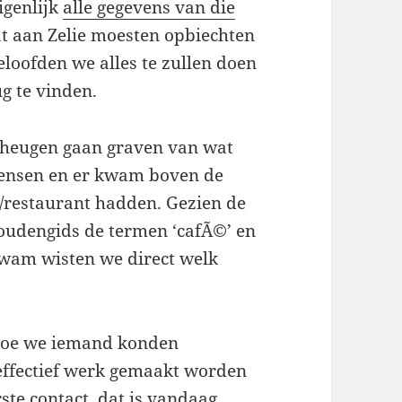
igenlijk
alle gegevens van die
t aan Zelie moesten opbiechten
loofden we alles te zullen doen
g te vinden.
 geheugen gaan graven van wat
ensen en er kwam boven de
/restaurant hadden. Gezien de
 goudengids de termen ‘cafÃ©’ en
 kwam wisten we direct welk
hoe we iemand konden
effectief werk gemaakt worden
ste contact, dat is vandaag