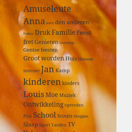
a
Amuseleute
r
:
Anna
den anderen
auto
Druk
Familie
Feest
Dokter
fret
Genieten
Gentblogt
Gentse feesten
Groot worden
Huis
Humeur
Jan
Kamp
Internet
kinderen
kinders
Louis
Moe
Muziek
Ontwikkeling
Optreden
School
Scouts
Pijn
Shoppen
Slaap
TV
Sport
Tanden