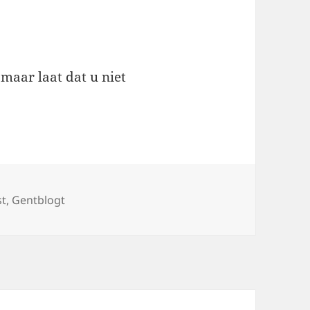
 maar laat dat u niet
s
st
,
Gentblogt