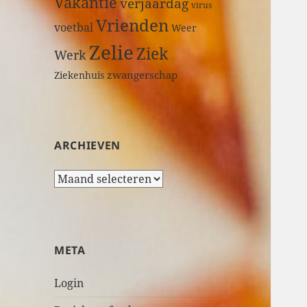
Vakantie
verjaardag
virus
Vrienden
voetbal
Weer
Zelie
Ziek
Werk
zwangerschap
Ziekenhuis
ARCHIEVEN
A
r
c
h
i
META
e
v
Login
e