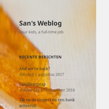
San's Weblog
Four kids, a full-time job
RECENTE BERICHTEN
And we’re back?
dinsdag 1 augustus 2017
Familieuitstap
donderdag 17 november 2016
Tik op de vingers en een bank
achteruit