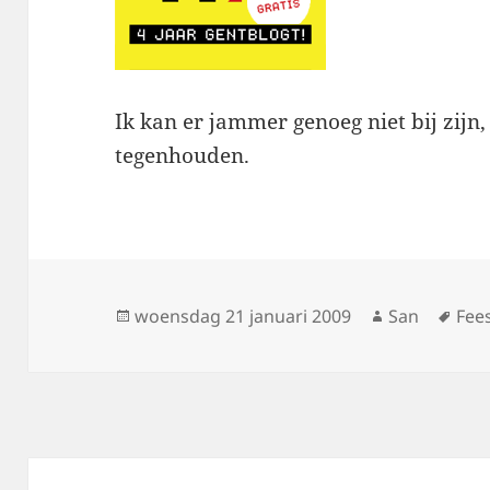
Ik kan er jammer genoeg niet bij zijn,
tegenhouden.
Geplaatst
woensdag 21 januari 2009
Auteur
San
Tag
Fee
op