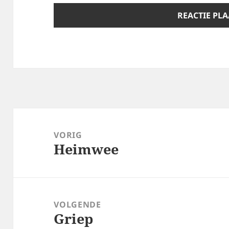
Bericht
navigatie
VORIG
Heimwee
Vorig
bericht:
VOLGENDE
Griep
Volgend