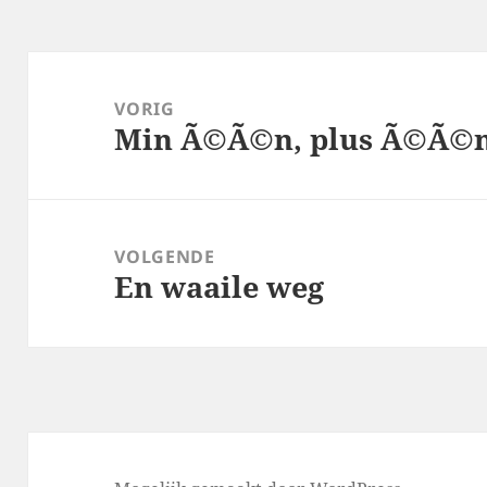
Bericht
navigatie
VORIG
Min Ã©Ã©n, plus Ã©Ã©
Vorig
bericht:
VOLGENDE
En waaile weg
Volgend
bericht: