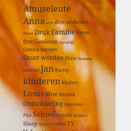
a
Amuseleute
r
:
Anna
den anderen
auto
Druk
Familie
Feest
Dokter
fret
Genieten
Gentblogt
Gentse feesten
Groot worden
Huis
Humeur
Jan
Kamp
Internet
kinderen
kinders
Louis
Moe
Muziek
Ontwikkeling
Optreden
School
Scouts
Pijn
Shoppen
Slaap
TV
Sport
Tanden