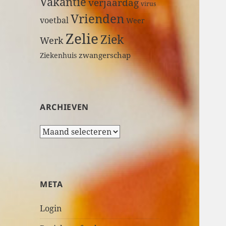
Vakantie
verjaardag
virus
Vrienden
voetbal
Weer
Zelie
Ziek
Werk
zwangerschap
Ziekenhuis
ARCHIEVEN
A
r
c
h
i
META
e
v
Login
e