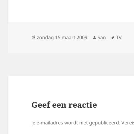
Geplaatst
zondag 15 maart 2009
Auteur
San
Tags
TV
op
Geef een reactie
Je e-mailadres wordt niet gepubliceerd.
Verei