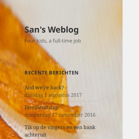
San's Weblog
Four kids, a full-time job
RECENTE BERICHTEN
And we’re back?
dinsdag 1 augustus 2017
Familieuitstap
donderdag 17 november 2016
Tik op de vingers en een bank
achteruit