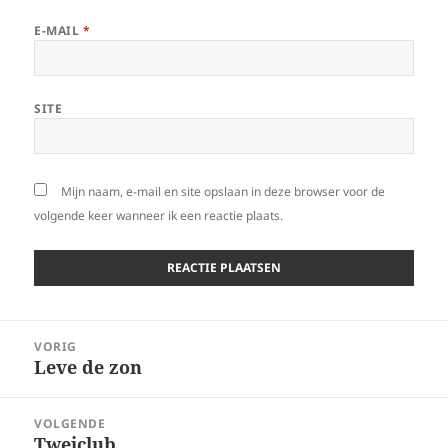
E-MAIL
*
SITE
Mijn naam, e-mail en site opslaan in deze browser voor de
volgende keer wanneer ik een reactie plaats.
Bericht
VORIG
navigatie
Leve de zon
Vorig
bericht:
VOLGENDE
Tweiclub
Volgend