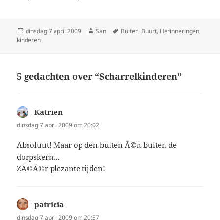
Geplaatst
dinsdag 7 april 2009
Auteur
San
Tags
Buiten
,
Buurt
,
Herinneringen
,
kinderen
op
5 gedachten over “Scharrelkinderen”
Katrien
schreef:
dinsdag 7 april 2009 om 20:02
Absoluut! Maar op den buiten Ã©n buiten de
dorpskern…
ZÃ©Ã©r plezante tijden!
patricia
schreef:
dinsdag 7 april 2009 om 20:57