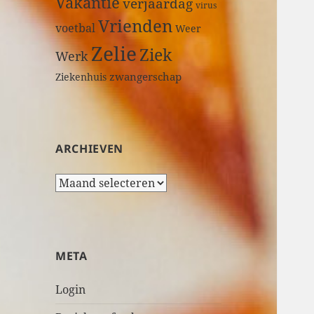
Vakantie
verjaardag
virus
Vrienden
voetbal
Weer
Zelie
Ziek
Werk
zwangerschap
Ziekenhuis
ARCHIEVEN
A
r
c
h
i
META
e
v
Login
e