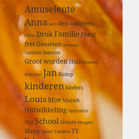
a
Amuseleute
r
:
Anna
den anderen
auto
Druk
Familie
Feest
Dokter
fret
Genieten
Gentblogt
Gentse feesten
Groot worden
Huis
Humeur
Jan
Kamp
Internet
kinderen
kinders
Louis
Moe
Muziek
Ontwikkeling
Optreden
School
Scouts
Pijn
Shoppen
Slaap
TV
Sport
Tanden