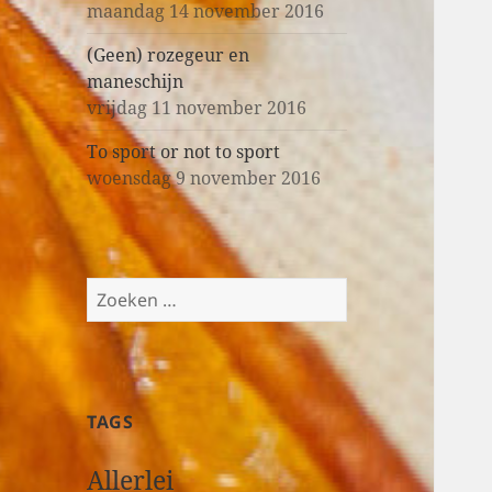
maandag 14 november 2016
(Geen) rozegeur en
maneschijn
vrijdag 11 november 2016
To sport or not to sport
woensdag 9 november 2016
Z
o
e
k
e
TAGS
n
n
Allerlei
a