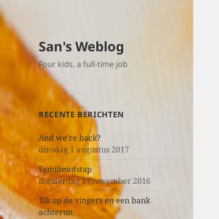
San's Weblog
Four kids, a full-time job
RECENTE BERICHTEN
And we’re back?
dinsdag 1 augustus 2017
Familieuitstap
donderdag 17 november 2016
Tik op de vingers en een bank
achteruit