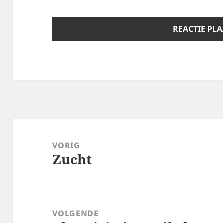
Bericht
navigatie
VORIG
Zucht
Vorig
bericht:
VOLGENDE