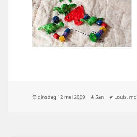
Geplaatst
dinsdag 12 mei 2009
Auteur
San
Tags
Louis
,
mo
op