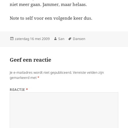
niet meer gaan. Jammer, maar helaas.
Note to self voor een volgende keer dus.
Geplaatst
zaterdag 16 mei 2009
Auteur
San
Tags
Dansen
op
Geef een reactie
Je e-mailadres wordt niet gepubliceerd.
Vereiste velden zijn
gemarkeerd met
*
REACTIE
*