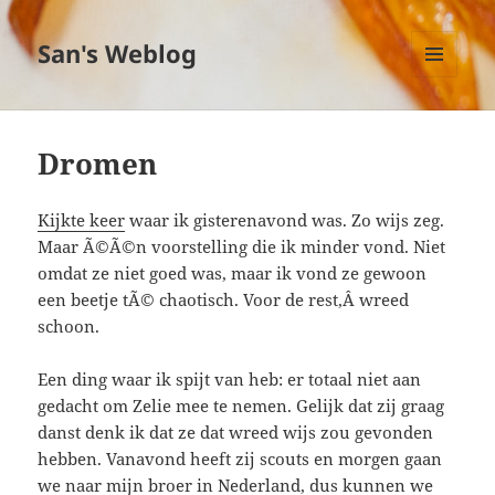
San's Weblog
MENU
EN
WIDGETS
Dromen
Kijkte keer
waar ik gisterenavond was. Zo wijs zeg.
Maar Ã©Ã©n voorstelling die ik minder vond. Niet
omdat ze niet goed was, maar ik vond ze gewoon
een beetje tÃ© chaotisch. Voor de rest,Â wreed
schoon.
Een ding waar ik spijt van heb: er totaal niet aan
gedacht om Zelie mee te nemen. Gelijk dat zij graag
danst denk ik dat ze dat wreed wijs zou gevonden
hebben. Vanavond heeft zij scouts en morgen gaan
we naar mijn broer in Nederland, dus kunnen we