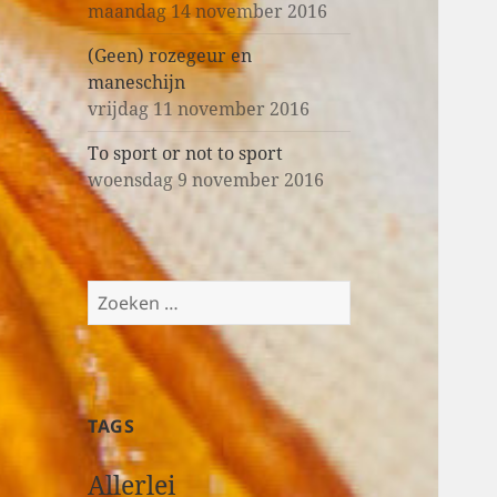
maandag 14 november 2016
(Geen) rozegeur en
maneschijn
vrijdag 11 november 2016
To sport or not to sport
woensdag 9 november 2016
Z
o
e
k
e
TAGS
n
n
Allerlei
a