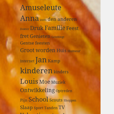
a
Amuseleute
r
:
Anna
den anderen
auto
Druk
Familie
Feest
Dokter
fret
Genieten
Gentblogt
Gentse feesten
Groot worden
Huis
Humeur
Jan
Kamp
Internet
kinderen
kinders
Louis
Moe
Muziek
Ontwikkeling
Optreden
School
Scouts
Pijn
Shoppen
Slaap
TV
Sport
Tanden