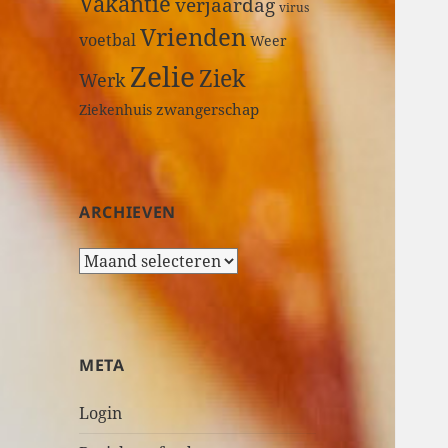
Vakantie
verjaardag
virus
Vrienden
voetbal
Weer
Zelie
Ziek
Werk
zwangerschap
Ziekenhuis
ARCHIEVEN
A
r
c
h
i
META
e
v
Login
e