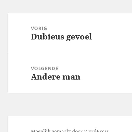
Bericht
navigatie
VORIG
Dubieus gevoel
Vorig
bericht:
VOLGENDE
Andere man
Volgend
bericht:
Mogelijk gemaakt door WordPress