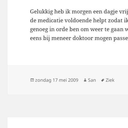
Gelukkig heb ik morgen een dagje vr
de medicatie voldoende helpt zodat 
genoeg in orde ben om weer te gaan we
eens bij meneer doktoor mogen passe
Geplaatst
zondag 17 mei 2009
Auteur
San
Tags
Ziek
op