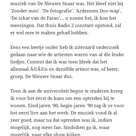
muziek van De Nieuwe Snaar was. Het bleef niet bij
‘Zonder auto’. ‘De fotografie’, ‘Ardennen Doo-wap’,
‘De schat van de Farao’… u noemt het, ik kon het
meezingen. Dat thuis Radio 2 constant opstond, zal
er wel mee te maken gehad hebben.
Eens een beetje ouder heb ik uiteraard onderzoek
gedaan naar wie de artiesten waren van al die leuke
liedjes. Content dat ik was toen bleek dat het
allemaal Ã©Ã©n en dezelfde artiest was, of beter,
groep. De Nieuwe Snaar dus.
Toen ik aan de universiteit begon te studeren kreeg
ik voor het eerst de kans om een optreden bij te
wonen. Eind jaren ’80, begin jaren ’90 zag ik ze voor
het eerst live aan het werk. De muziek vond ik al
zeer goed, maar na dat optreden was ik, indien
mogelijk, nog meer fan. Sindsdien ga ik, waar
mogelijk, naar elke show kijken.