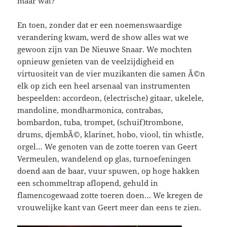
maar wat?
En toen, zonder dat er een noemenswaardige
verandering kwam, werd de show alles wat we
gewoon zijn van De Nieuwe Snaar. We mochten
opnieuw genieten van de veelzijdigheid en
virtuositeit van de vier muzikanten die samen Ã©n
elk op zich een heel arsenaal van instrumenten
bespeelden: accordeon, (electrische) gitaar, ukelele,
mandoline, mondharmonica, contrabas,
bombardon, tuba, trompet, (schuif)trombone,
drums, djembÃ©, klarinet, hobo, viool, tin whistle,
orgel… We genoten van de zotte toeren van Geert
Vermeulen, wandelend op glas, turnoefeningen
doend aan de baar, vuur spuwen, op hoge hakken
een schommeltrap aflopend, gehuld in
flamencogewaad zotte toeren doen… We kregen de
vrouwelijke kant van Geert meer dan eens te zien.