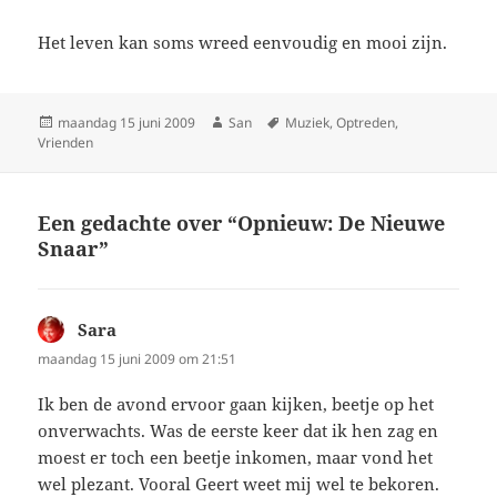
Het leven kan soms wreed eenvoudig en mooi zijn.
Geplaatst
maandag 15 juni 2009
Auteur
San
Tags
Muziek
,
Optreden
,
Vrienden
op
Een gedachte over “Opnieuw: De Nieuwe
Snaar”
Sara
schreef:
maandag 15 juni 2009 om 21:51
Ik ben de avond ervoor gaan kijken, beetje op het
onverwachts. Was de eerste keer dat ik hen zag en
moest er toch een beetje inkomen, maar vond het
wel plezant. Vooral Geert weet mij wel te bekoren.