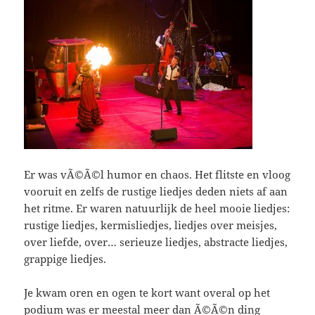
Er was vÃ©Ã©l humor en chaos. Het flitste en vloog
vooruit en zelfs de rustige liedjes deden niets af aan
het ritme. Er waren natuurlijk de heel mooie liedjes:
rustige liedjes, kermisliedjes, liedjes over meisjes,
over liefde, over… serieuze liedjes, abstracte liedjes,
grappige liedjes.
Je kwam oren en ogen te kort want overal op het
podium was er meestal meer dan Ã©Ã©n ding