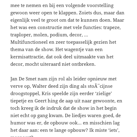
mee te nemen en bij een volgende voorstelling
gewoon weer open te klappen. Zoiets dus, maar dan
eigenlijk veel te groot om dat te kunnen doen. Maar
het was een constructie met vele functies: trapeze,
traploper, molen, podium, decor, …
Multifunctioneel en zeer toepasselijk gezien het
thema van de show. Het wagentje van een
kermisattractie, dat ook deel uitmaakte van het
decor, mocht uiteraard niet ontbreken.
Jan De Smet nam zijn rol als leider opnieuw met
verve op, Walter deed zijn ding als stoÃ¯cijnse
droogstoppel, Kris speelde zijn eerder ‘zielige’
tiepetje en Geert hing de aap uit naar gewoonte, en
toch kreeg ik de indruk dat de show in het begin
niet echt op gang kwam. De liedjes waren goed, de
humor was er, de opbouw ook… en misschien lag
het daar aan: een te lange opbouw? Ik miste ‘iets’,