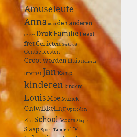
a
Amuseleute
r
:
Anna
den anderen
auto
Druk
Familie
Feest
Dokter
fret
Genieten
Gentblogt
Gentse feesten
Groot worden
Huis
Humeur
Jan
Kamp
Internet
kinderen
kinders
Louis
Moe
Muziek
Ontwikkeling
Optreden
School
Scouts
Pijn
Shoppen
Slaap
TV
Sport
Tanden