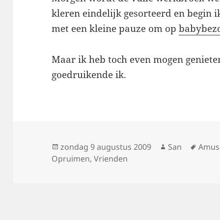
kleren eindelijk gesorteerd en begin 
met een kleine pauze om op
babybez
Maar ik heb toch even mogen genieten
goedruikende ik.
Geplaatst
zondag 9 augustus 2009
Auteur
San
Tags
Amus
Opruimen
op
,
Vrienden