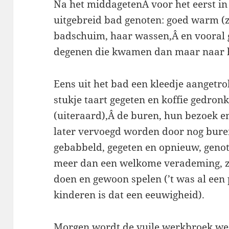
Na het middagetenÂ voor het eerst in 
uitgebreid bad genoten: goed warm (
badschuim, haar wassen,Â en vooral 
degenen die kwamen dan maar naar h
Eens uit het bad een kleedje aangetro
stukje taart gegeten en koffie gedron
(uiteraard),Â de buren, hun bezoek e
later vervoegd worden door nog bure
gebabbeld, gegeten en opnieuw, geno
meer dan een welkome verademing, z
doen en gewoon spelen (’t was al een
kinderen is dat een eeuwigheid).
Morgen wordt de vuile werkbroek wee