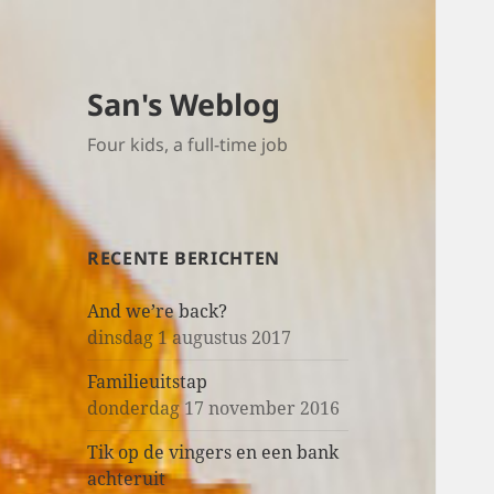
San's Weblog
Four kids, a full-time job
RECENTE BERICHTEN
And we’re back?
dinsdag 1 augustus 2017
Familieuitstap
donderdag 17 november 2016
Tik op de vingers en een bank
achteruit