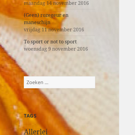
maandag 14 november 2016
(Geen) rozegeur en
maneschijn
vrijdag 11 november 2016
To sport or not to sport
woensdag 9 november 2016
Z
o
e
k
e
TAGS
n
n
Allerlei
a