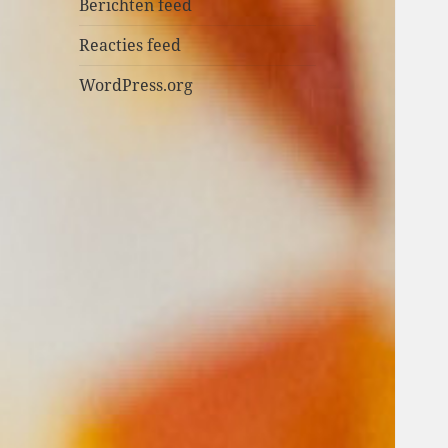
n
Berichten feed
Reacties feed
WordPress.org