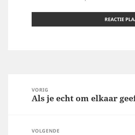
Bericht
navigatie
VORIG
Als je echt om elkaar gee
Vorig
bericht:
VOLGENDE