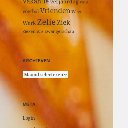
Vakantie
verjaardag
virus
Vrienden
voetbal
Weer
Zelie
Ziek
Werk
zwangerschap
Ziekenhuis
ARCHIEVEN
A
r
c
h
i
META
e
v
Login
e