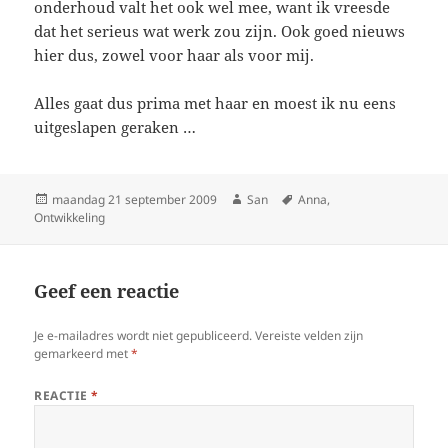
onderhoud valt het ook wel mee, want ik vreesde
dat het serieus wat werk zou zijn. Ook goed nieuws
hier dus, zowel voor haar als voor mij.
Alles gaat dus prima met haar en moest ik nu eens
uitgeslapen geraken …
Geplaatst
maandag 21 september 2009
Auteur
San
Tags
Anna
,
Ontwikkeling
op
Geef een reactie
Je e-mailadres wordt niet gepubliceerd.
Vereiste velden zijn
gemarkeerd met
*
REACTIE
*