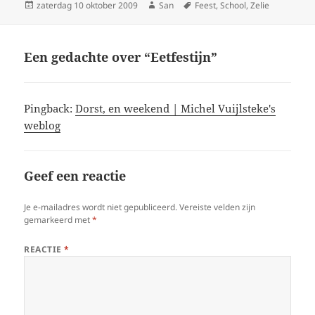
Geplaatst
zaterdag 10 oktober 2009
Auteur
San
Tags
Feest
,
School
,
Zelie
op
Een gedachte over “Eetfestijn”
Pingback:
Dorst, en weekend | Michel Vuijlsteke's
weblog
Geef een reactie
Je e-mailadres wordt niet gepubliceerd.
Vereiste velden zijn
gemarkeerd met
*
REACTIE
*