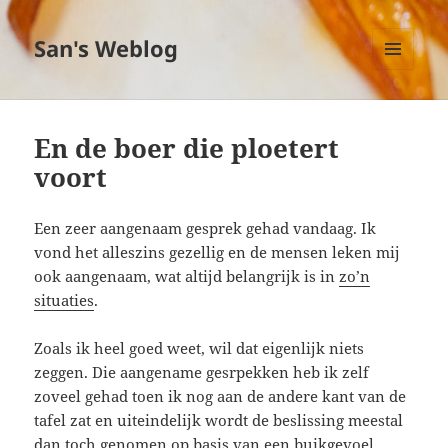
San's Weblog
MENU
EN
WIDGETS
En de boer die ploetert
voort
Een zeer aangenaam gesprek gehad vandaag. Ik
vond het alleszins gezellig en de mensen leken mij
ook aangenaam, wat altijd belangrijk is in
zo’n
situaties
.
Zoals ik heel goed weet, wil dat eigenlijk niets
zeggen. Die aangename gesrpekken heb ik zelf
zoveel gehad toen ik nog aan de andere kant van de
tafel zat en uiteindelijk wordt de beslissing meestal
dan toch genomen op basis van een buikgevoel.