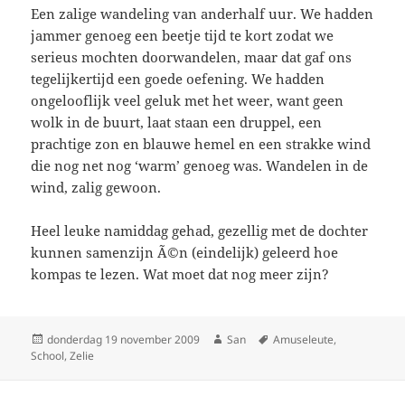
Een zalige wandeling van anderhalf uur. We hadden
jammer genoeg een beetje tijd te kort zodat we
serieus mochten doorwandelen, maar dat gaf ons
tegelijkertijd een goede oefening. We hadden
ongelooflijk veel geluk met het weer, want geen
wolk in de buurt, laat staan een druppel, een
prachtige zon en blauwe hemel en een strakke wind
die nog net nog ‘warm’ genoeg was. Wandelen in de
wind, zalig gewoon.
Heel leuke namiddag gehad, gezellig met de dochter
kunnen samenzijn Ã©n (eindelijk) geleerd hoe
kompas te lezen. Wat moet dat nog meer zijn?
Geplaatst
donderdag 19 november 2009
Auteur
San
Tags
Amuseleute
,
School
op
,
Zelie