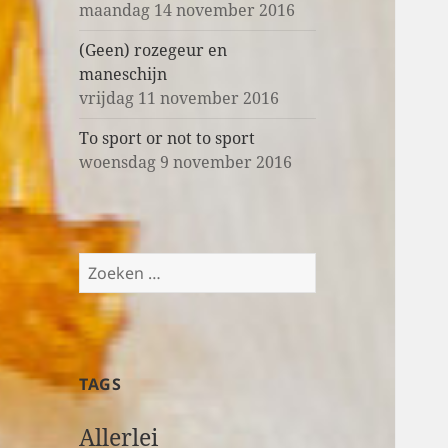
maandag 14 november 2016
(Geen) rozegeur en
maneschijn
vrijdag 11 november 2016
To sport or not to sport
woensdag 9 november 2016
Z
o
e
k
e
TAGS
n
n
Allerlei
a