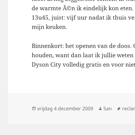
de warmte Ã©n ik eindelijk kon eten
13u45, juist: vijf uur nadat ik thuis 
mijn keuken.
Binnenkort: het openen van de doos. O
houden, want dan laat ik jullie weten 
Dyson City volledig gratis en voor nie
Geplaatst
vrijdag 4 december 2009
Auteur
San
Tags
recl
op