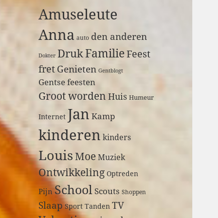
a
Amuseleute
r
:
Anna
den anderen
auto
Druk
Familie
Feest
Dokter
fret
Genieten
Gentblogt
Gentse feesten
Groot worden
Huis
Humeur
Jan
Kamp
Internet
kinderen
kinders
Louis
Moe
Muziek
Ontwikkeling
Optreden
School
Scouts
Pijn
Shoppen
Slaap
TV
Sport
Tanden